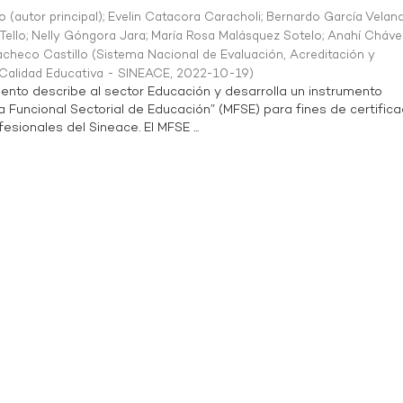
o (autor principal)
;
Evelin Catacora Caracholi
;
Bernardo García Velan
Tello
;
Nelly Góngora Jara
;
María Rosa Malásquez Sotelo
;
Anahí Cháve
acheco Castillo
(
Sistema Nacional de Evaluación, Acreditación y
a Calidad Educativa - SINEACE
,
2022-10-19
)
ento describe al sector Educación y desarrolla un instrumento
Funcional Sectorial de Educación” (MFSE) para fines de certifica
sionales del Sineace. El MFSE ...