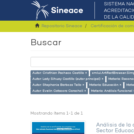
Repositorio Sineace
Certificación de co
Buscar
Autor: Cristhian Pacheco Castillo ×
xmlui.ArtifactBrowser.Sim
Autor: Lady Sihuay Castillo (autor principal) ×
Materia: Recono
Autor: Stephanie Barboza Tello ×
Materia: Educación ×
Mate
Autor: Evelin Catacora Caracholi ×
Materia: Análisis funcional 
Mostrando ítems 1-1 de 1
Análisis de la
Sector Educaci