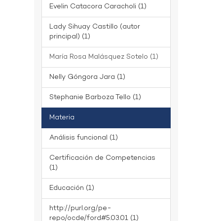
Evelin Catacora Caracholi (1)
Lady Sihuay Castillo (autor
principal) (1)
María Rosa Malásquez Sotelo (1)
Nelly Góngora Jara (1)
Stephanie Barboza Tello (1)
Materia
Análisis funcional (1)
Certificación de Competencias
(1)
Educación (1)
http://purl.org/pe-
repo/ocde/ford#5.03.01 (1)