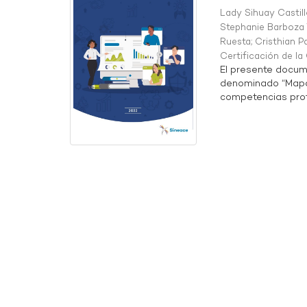
Lady Sihuay Castill
Stephanie Barboza 
Ruesta
;
Cristhian P
Certificación de l
El presente docum
denominado “Mapa 
competencias profe