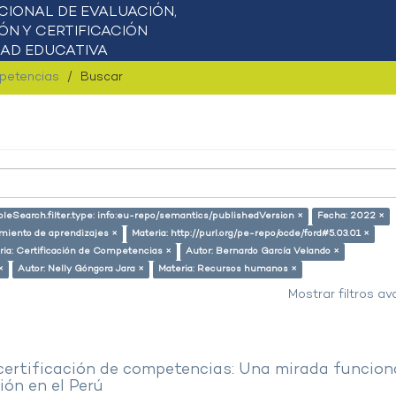
mpetencias
Buscar
pleSearch.filter.type: info:eu-repo/semantics/publishedVersion ×
Fecha: 2022 ×
miento de aprendizajes ×
Materia: http://purl.org/pe-repo/ocde/ford#5.03.01 ×
ria: Certificación de Competencias ×
Autor: Bernardo García Velando ×
×
Autor: Nelly Góngora Jara ×
Materia: Recursos humanos ×
Mostrar filtros a
 certificación de competencias: Una mirada funcion
ón en el Perú