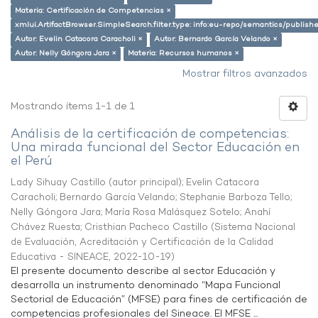
Materia: Certificación de Competencias ×
xmlui.ArtifactBrowser.SimpleSearch.filter.type: info:eu-repo/semantics/publish
Autor: Evelin Catacora Caracholi ×
Autor: Bernardo García Velando ×
Autor: Nelly Góngora Jara ×
Materia: Recursos humanos ×
Mostrar filtros avanzados
Mostrando ítems 1-1 de 1
Análisis de la certificación de competencias:
Una mirada funcional del Sector Educación en
el Perú
Lady Sihuay Castillo (autor principal)
;
Evelin Catacora
Caracholi
;
Bernardo García Velando
;
Stephanie Barboza Tello
;
Nelly Góngora Jara
;
María Rosa Malásquez Sotelo
;
Anahí
Chávez Ruesta
;
Cristhian Pacheco Castillo
(
Sistema Nacional
de Evaluación, Acreditación y Certificación de la Calidad
Educativa - SINEACE
,
2022-10-19
)
El presente documento describe al sector Educación y
desarrolla un instrumento denominado “Mapa Funcional
Sectorial de Educación” (MFSE) para fines de certificación de
competencias profesionales del Sineace. El MFSE ...