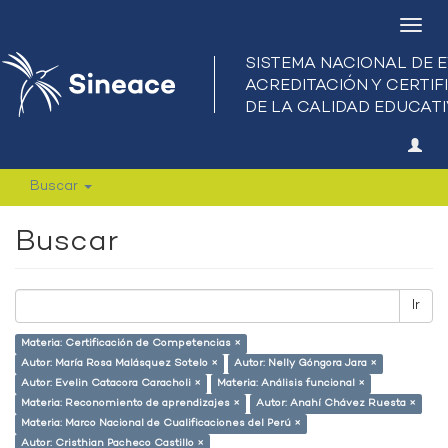
Camb
nave
Buscar
Buscar
Ir
Materia: Certificación de Competencias ×
Autor: María Rosa Malásquez Sotelo ×
Autor: Nelly Góngora Jara ×
Autor: Evelin Catacora Caracholi ×
Materia: Análisis funcional ×
Materia: Reconomiento de aprendizajes ×
Autor: Anahí Chávez Ruesta ×
Materia: Marco Nacional de Cualificaciones del Perú ×
Autor: Cristhian Pacheco Castillo ×