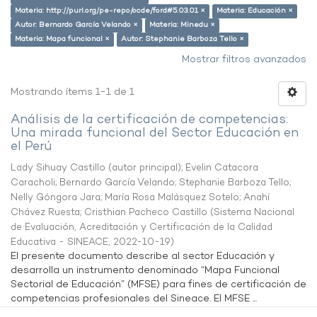
Materia: http://purl.org/pe-repo/ocde/ford#5.03.01 ×
Materia: Educación ×
Autor: Bernardo García Velando ×
Materia: Minedu ×
Materia: Mapa funcional ×
Autor: Stephanie Barboza Tello ×
Mostrar filtros avanzados
Mostrando ítems 1-1 de 1
Análisis de la certificación de competencias:
Una mirada funcional del Sector Educación en
el Perú
Lady Sihuay Castillo (autor principal)
;
Evelin Catacora
Caracholi
;
Bernardo García Velando
;
Stephanie Barboza Tello
;
Nelly Góngora Jara
;
María Rosa Malásquez Sotelo
;
Anahí
Chávez Ruesta
;
Cristhian Pacheco Castillo
(
Sistema Nacional
de Evaluación, Acreditación y Certificación de la Calidad
Educativa - SINEACE
,
2022-10-19
)
El presente documento describe al sector Educación y
desarrolla un instrumento denominado “Mapa Funcional
Sectorial de Educación” (MFSE) para fines de certificación de
competencias profesionales del Sineace. El MFSE ...