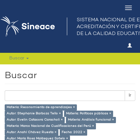
Camb
nave
Buscar
Buscar
Ir
Materia: Reconomiento de aprendizajes ×
Autor: Stephanie Barboza Tello ×
Materia: Políticas públicas ×
Autor: Evelin Catacora Caracholi ×
Materia: Análisis funcional ×
Materia: Marco Nacional de Cualificaciones del Perú ×
Autor: Anahí Chávez Ruesta ×
Fecha: 2022 ×
Autor: María Rosa Malásquez Sotelo ×