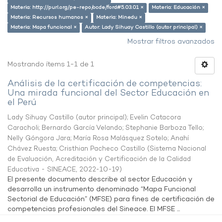
Materia: http://purl.org/pe-repo/ocde/ford#5.03.01 ×
Materia: Educación ×
Materia: Recursos humanos ×
Materia: Minedu ×
Materia: Mapa funcional ×
Autor: Lady Sihuay Castillo (autor principal) ×
Mostrar filtros avanzados
Mostrando ítems 1-1 de 1
Análisis de la certificación de competencias:
Una mirada funcional del Sector Educación en
el Perú
Lady Sihuay Castillo (autor principal)
;
Evelin Catacora
Caracholi
;
Bernardo García Velando
;
Stephanie Barboza Tello
;
Nelly Góngora Jara
;
María Rosa Malásquez Sotelo
;
Anahí
Chávez Ruesta
;
Cristhian Pacheco Castillo
(
Sistema Nacional
de Evaluación, Acreditación y Certificación de la Calidad
Educativa - SINEACE
,
2022-10-19
)
El presente documento describe al sector Educación y
desarrolla un instrumento denominado “Mapa Funcional
Sectorial de Educación” (MFSE) para fines de certificación de
competencias profesionales del Sineace. El MFSE ...