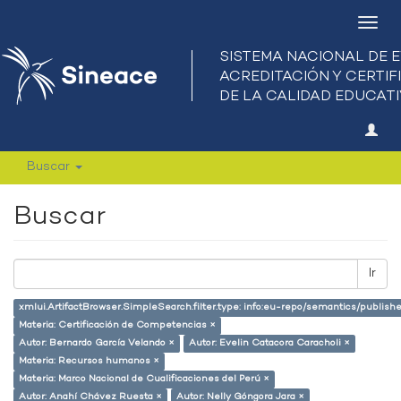
Camb
nave
Buscar
Buscar
Ir
xmlui.ArtifactBrowser.SimpleSearch.filter.type: info:eu-repo/semantics/publish
Materia: Certificación de Competencias ×
Autor: Bernardo García Velando ×
Autor: Evelin Catacora Caracholi ×
Materia: Recursos humanos ×
Materia: Marco Nacional de Cualificaciones del Perú ×
Autor: Anahí Chávez Ruesta ×
Autor: Nelly Góngora Jara ×