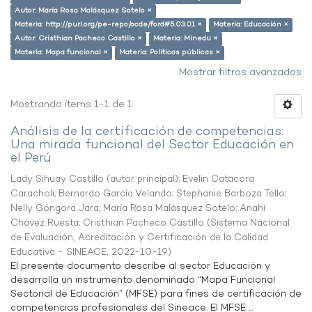
Autor: María Rosa Malásquez Sotelo ×
Materia: http://purl.org/pe-repo/ocde/ford#5.03.01 ×
Materia: Educación ×
Autor: Cristhian Pacheco Castillo ×
Materia: Minedu ×
Materia: Mapa funcional ×
Materia: Políticas públicas ×
Mostrar filtros avanzados
Mostrando ítems 1-1 de 1
Análisis de la certificación de competencias:
Una mirada funcional del Sector Educación en
el Perú
Lady Sihuay Castillo (autor principal)
;
Evelin Catacora
Caracholi
;
Bernardo García Velando
;
Stephanie Barboza Tello
;
Nelly Góngora Jara
;
María Rosa Malásquez Sotelo
;
Anahí
Chávez Ruesta
;
Cristhian Pacheco Castillo
(
Sistema Nacional
de Evaluación, Acreditación y Certificación de la Calidad
Educativa - SINEACE
,
2022-10-19
)
El presente documento describe al sector Educación y
desarrolla un instrumento denominado “Mapa Funcional
Sectorial de Educación” (MFSE) para fines de certificación de
competencias profesionales del Sineace. El MFSE ...