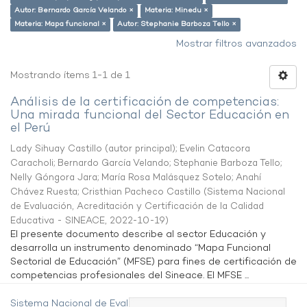
Autor: Bernardo García Velando ×
Materia: Minedu ×
Materia: Mapa funcional ×
Autor: Stephanie Barboza Tello ×
Mostrar filtros avanzados
Mostrando ítems 1-1 de 1
Análisis de la certificación de competencias:
Una mirada funcional del Sector Educación en
el Perú
Lady Sihuay Castillo (autor principal)
;
Evelin Catacora
Caracholi
;
Bernardo García Velando
;
Stephanie Barboza Tello
;
Nelly Góngora Jara
;
María Rosa Malásquez Sotelo
;
Anahí
Chávez Ruesta
;
Cristhian Pacheco Castillo
(
Sistema Nacional
de Evaluación, Acreditación y Certificación de la Calidad
Educativa - SINEACE
,
2022-10-19
)
El presente documento describe al sector Educación y
desarrolla un instrumento denominado “Mapa Funcional
Sectorial de Educación” (MFSE) para fines de certificación de
competencias profesionales del Sineace. El MFSE ...
Sistema Nacional de Evaluación,