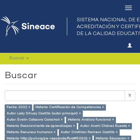
Camb
nave
Buscar
Buscar
Ir
Fecha: 2022 ×
Materia: Certificación de Competencias ×
Autor: Lady Sihuay Castillo (autor principal) ×
Autor: Evelin Catacora Caracholi ×
Materia: Análisis funcional ×
Materia: Reconomiento de aprendizajes ×
Autor: Anahí Chávez Ruesta ×
Materia: Recursos humanos ×
Autor: Cristhian Pacheco Castillo ×
Materia: http://purl.org/pe-repo/ocde/ford#5.03.01 ×
Materia: Educación ×