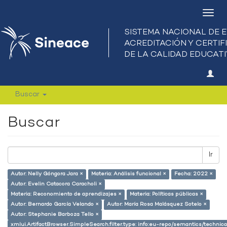
Camb
nave
Buscar
Buscar
Ir
Autor: Nelly Góngora Jara ×
Materia: Análisis funcional ×
Fecha: 2022 ×
Autor: Evelin Catacora Caracholi ×
Materia: Reconomiento de aprendizajes ×
Materia: Políticas públicas ×
Autor: Bernardo García Velando ×
Autor: María Rosa Malásquez Sotelo ×
Autor: Stephanie Barboza Tello ×
xmlui.ArtifactBrowser.SimpleSearch.filter.type: info:eu-repo/semantics/techni