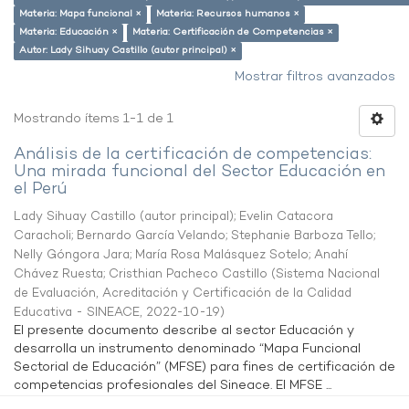
Materia: Mapa funcional ×
Materia: Recursos humanos ×
Materia: Educación ×
Materia: Certificación de Competencias ×
Autor: Lady Sihuay Castillo (autor principal) ×
Mostrar filtros avanzados
Mostrando ítems 1-1 de 1
Análisis de la certificación de competencias:
Una mirada funcional del Sector Educación en
el Perú
Lady Sihuay Castillo (autor principal)
;
Evelin Catacora
Caracholi
;
Bernardo García Velando
;
Stephanie Barboza Tello
;
Nelly Góngora Jara
;
María Rosa Malásquez Sotelo
;
Anahí
Chávez Ruesta
;
Cristhian Pacheco Castillo
(
Sistema Nacional
de Evaluación, Acreditación y Certificación de la Calidad
Educativa - SINEACE
,
2022-10-19
)
El presente documento describe al sector Educación y
desarrolla un instrumento denominado “Mapa Funcional
Sectorial de Educación” (MFSE) para fines de certificación de
competencias profesionales del Sineace. El MFSE ...