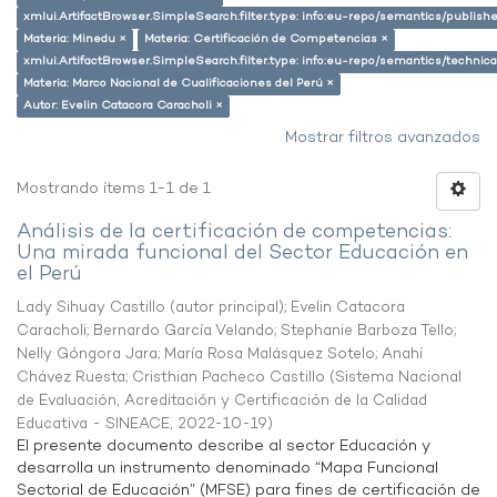
xmlui.ArtifactBrowser.SimpleSearch.filter.type: info:eu-repo/semantics/publish
Materia: Minedu ×
Materia: Certificación de Competencias ×
xmlui.ArtifactBrowser.SimpleSearch.filter.type: info:eu-repo/semantics/techni
Materia: Marco Nacional de Cualificaciones del Perú ×
Autor: Evelin Catacora Caracholi ×
Mostrar filtros avanzados
Mostrando ítems 1-1 de 1
Análisis de la certificación de competencias:
Una mirada funcional del Sector Educación en
el Perú
Lady Sihuay Castillo (autor principal)
;
Evelin Catacora
Caracholi
;
Bernardo García Velando
;
Stephanie Barboza Tello
;
Nelly Góngora Jara
;
María Rosa Malásquez Sotelo
;
Anahí
Chávez Ruesta
;
Cristhian Pacheco Castillo
(
Sistema Nacional
de Evaluación, Acreditación y Certificación de la Calidad
Educativa - SINEACE
,
2022-10-19
)
El presente documento describe al sector Educación y
desarrolla un instrumento denominado “Mapa Funcional
Sectorial de Educación” (MFSE) para fines de certificación de