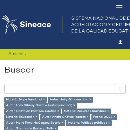
Camb
nave
Buscar
Buscar
Ir
Materia: Mapa funcional ×
Autor: Nelly Góngora Jara ×
Autor: Lady Sihuay Castillo (autor principal) ×
Autor: Cristhian Pacheco Castillo ×
Materia: Recursos humanos ×
Materia: Educación ×
Autor: Anahí Chávez Ruesta ×
Fecha: 2022 ×
Autor: María Rosa Malásquez Sotelo ×
Materia: Políticas públicas ×
Autor: Stephanie Barboza Tello ×