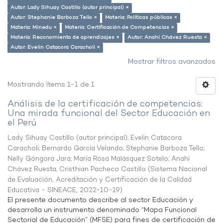
Autor: Lady Sihuay Castillo (autor principal) ×
Autor: Stephanie Barboza Tello ×
Materia: Políticas públicas ×
Materia: Minedu ×
Materia: Certificación de Competencias ×
Materia: Reconomiento de aprendizajes ×
Autor: Anahí Chávez Ruesta ×
Autor: Evelin Catacora Caracholi ×
Mostrar filtros avanzados
Mostrando ítems 1-1 de 1
Análisis de la certificación de competencias:
Una mirada funcional del Sector Educación en
el Perú
Lady Sihuay Castillo (autor principal)
;
Evelin Catacora
Caracholi
;
Bernardo García Velando
;
Stephanie Barboza Tello
;
Nelly Góngora Jara
;
María Rosa Malásquez Sotelo
;
Anahí
Chávez Ruesta
;
Cristhian Pacheco Castillo
(
Sistema Nacional
de Evaluación, Acreditación y Certificación de la Calidad
Educativa - SINEACE
,
2022-10-19
)
El presente documento describe al sector Educación y
desarrolla un instrumento denominado “Mapa Funcional
Sectorial de Educación” (MFSE) para fines de certificación de