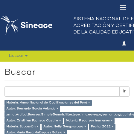
Camb
nave
Buscar
Buscar
Ir
Materia: Marco Nacional de Cualificaciones del Perú ×
Autor: Bernardo García Velando ×
xmlui.ArtifactBrowser.SimpleSearch.filter.type: info:eu-repo/semantics/publish
Autor: Cristhian Pacheco Castillo ×
Materia: Recursos humanos ×
Materia: Educación ×
Autor: Nelly Góngora Jara ×
Fecha: 2022 ×
Autor: María Rosa Malásquez Sotelo ×