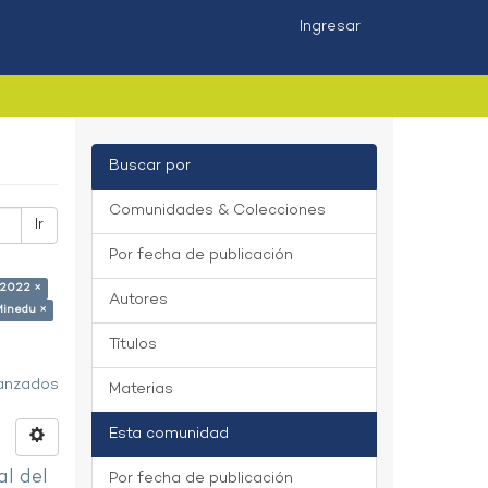
Ingresar
Buscar por
Comunidades & Colecciones
Ir
Por fecha de publicación
 2022 ×
Autores
Minedu ×
Títulos
vanzados
Materias
Esta comunidad
al del
Por fecha de publicación