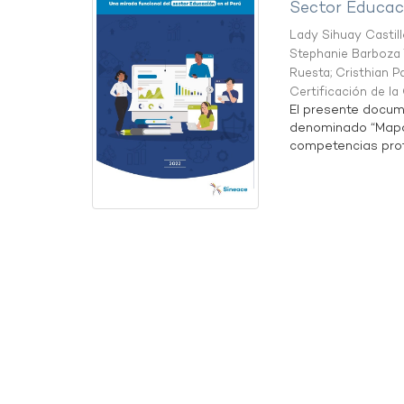
Sector Educaci
Lady Sihuay Castill
Stephanie Barboza 
Ruesta
;
Cristhian P
Certificación de l
El presente docum
denominado “Mapa 
competencias profe