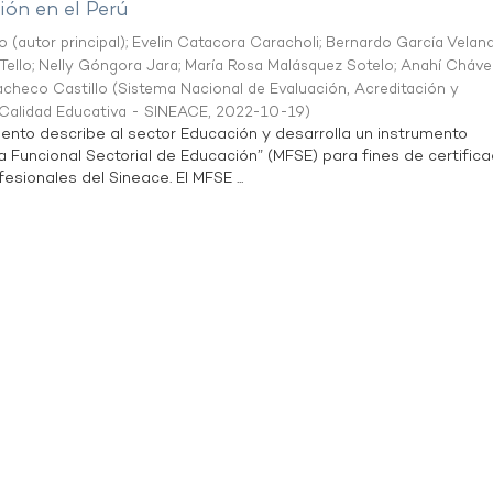
ón en el Perú
o (autor principal)
;
Evelin Catacora Caracholi
;
Bernardo García Velan
Tello
;
Nelly Góngora Jara
;
María Rosa Malásquez Sotelo
;
Anahí Cháve
acheco Castillo
(
Sistema Nacional de Evaluación, Acreditación y
a Calidad Educativa - SINEACE
,
2022-10-19
)
ento describe al sector Educación y desarrolla un instrumento
Funcional Sectorial de Educación” (MFSE) para fines de certifica
sionales del Sineace. El MFSE ...