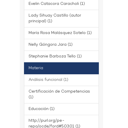
Evelin Catacora Caracholi (1)
Lady Sihuay Castillo (autor
principal) (1)
María Rosa Malásquez Sotelo (1)
Nelly Góngora Jara (1)
Stephanie Barboza Tello (1)
Materia
Análisis funcional (1)
Certificación de Competencias
(1)
Educación (1)
http://purl.org/pe-
repo/ocde/ford#5.03.01 (1)