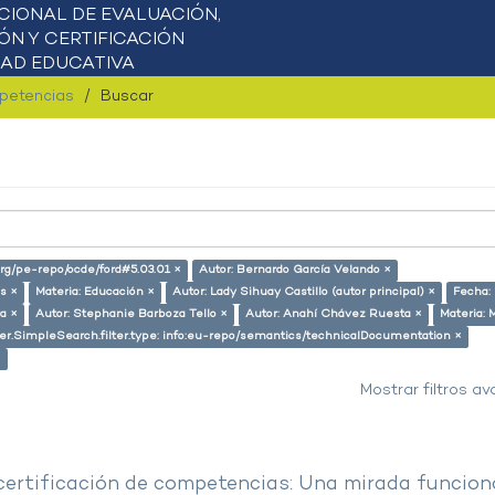
mpetencias
Buscar
.org/pe-repo/ocde/ford#5.03.01 ×
Autor: Bernardo García Velando ×
s ×
Materia: Educación ×
Autor: Lady Sihuay Castillo (autor principal) ×
Fecha:
ra ×
Autor: Stephanie Barboza Tello ×
Autor: Anahí Chávez Ruesta ×
Materia: 
ser.SimpleSearch.filter.type: info:eu-repo/semantics/technicalDocumentation ×
×
Mostrar filtros a
 certificación de competencias: Una mirada funcion