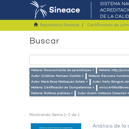
Repositorio Sineace
Certificación de co
Buscar
Materia: Reconomiento de aprendizajes ×
Materia: http://purl
Autor: Cristhian Pacheco Castillo ×
Materia: Recursos humano
Autor: María Rosa Malásquez Sotelo ×
Autor: Nelly Góngora Ja
Materia: Certificación de Competencias ×
xmlui.ArtifactBrow
Materia: Políticas públicas ×
Autor: Evelin Catacora Caracholi 
Mostrando ítems 1-1 de 1
Análisis de la