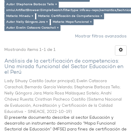
Autor: Stephanie Barboza Tello ×
xmlui.ArtifactBrowser.SimpleSearch.filter.type: info:eu-repo/semantics/techni
Materia: Minedu ×
Materia: Certificación de Competencias ×
Autor: Nelly Góngora Jara ×
Materia: Mapa funcional ×
Autor: Evelin Catacora Caracholi ×
Mostrar filtros avanzados
Mostrando ítems 1-1 de 1
Análisis de la certificación de competencias:
Una mirada funcional del Sector Educación en
el Perú
Lady Sihuay Castillo (autor principal)
;
Evelin Catacora
Caracholi
;
Bernardo García Velando
;
Stephanie Barboza Tello
;
Nelly Góngora Jara
;
María Rosa Malásquez Sotelo
;
Anahí
Chávez Ruesta
;
Cristhian Pacheco Castillo
(
Sistema Nacional
de Evaluación, Acreditación y Certificación de la Calidad
Educativa - SINEACE
,
2022-10-19
)
El presente documento describe al sector Educación y
desarrolla un instrumento denominado “Mapa Funcional
Sectorial de Educación” (MFSE) para fines de certificación de