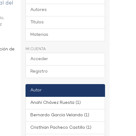
al del
Autores
do
;
Títulos
z
Materias
ción de
MI CUENTA
Acceder
Registro
Autor
Anahí Chávez Ruesta (1)
Bernardo García Velando (1)
Cristhian Pacheco Castillo (1)