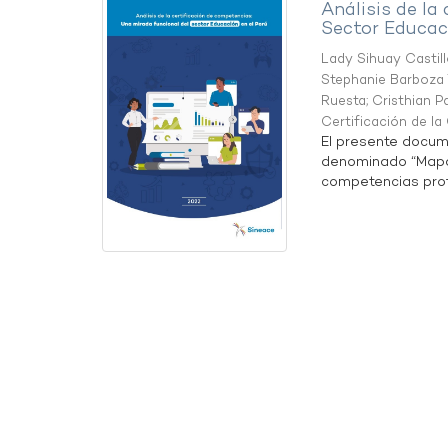
Análisis de la
Sector Educaci
Lady Sihuay Castill
Stephanie Barboza 
Ruesta
;
Cristhian P
Certificación de l
El presente docum
denominado “Mapa 
competencias profe