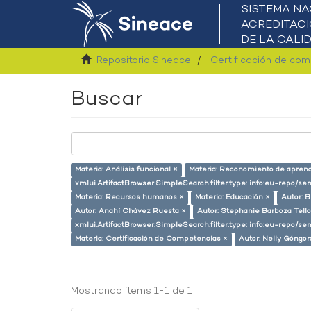
Repositorio Sineace
Certificación de co
Buscar
Materia: Análisis funcional ×
Materia: Reconomiento de aprend
xmlui.ArtifactBrowser.SimpleSearch.filter.type: info:eu-repo/s
Materia: Recursos humanos ×
Materia: Educación ×
Autor: 
Autor: Anahí Chávez Ruesta ×
Autor: Stephanie Barboza Tello
xmlui.ArtifactBrowser.SimpleSearch.filter.type: info:eu-repo/
Materia: Certificación de Competencias ×
Autor: Nelly Góngor
Mostrando ítems 1-1 de 1