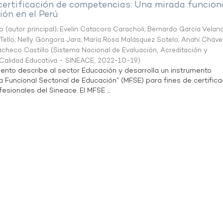
 certificación de competencias: Una mirada funcion
ón en el Perú
o (autor principal)
;
Evelin Catacora Caracholi
;
Bernardo García Velan
Tello
;
Nelly Góngora Jara
;
María Rosa Malásquez Sotelo
;
Anahí Cháve
acheco Castillo
(
Sistema Nacional de Evaluación, Acreditación y
a Calidad Educativa - SINEACE
,
2022-10-19
)
ento describe al sector Educación y desarrolla un instrumento
Funcional Sectorial de Educación” (MFSE) para fines de certifica
sionales del Sineace. El MFSE ...