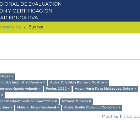
mpetencias
Buscar
izajes ×
emantics/publishedVersion ×
Autor: Cristhian Pacheco Castillo ×
Bernardo García Velando ×
Fecha: 2022 ×
Autor: María Rosa Malásquez Sotelo ×
 ×
semantics/technicalDocumentation ×
Materia: Minedu ×
a Jara ×
Materia: Mapa funcional ×
Autor: Evelin Catacora Caracholi ×
Mostrar filtros a