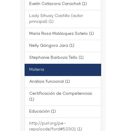
Evelin Catacora Caracholi (1)
Lady Sihuay Castillo (autor
principal) (1)
María Rosa Malásquez Sotelo (1)
Nelly Góngora Jara (1)
Stephanie Barboza Tello (1)
Materia
Análisis funcional (1)
Certificación de Competencias
(1)
Educación (1)
http://purl.org/pe-
repo/ocde/ford#5.03.01 (1)