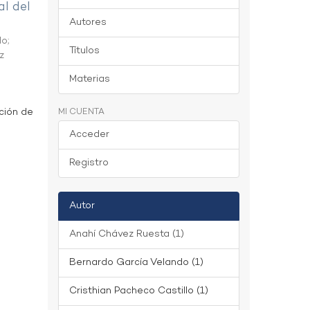
al del
Autores
do
;
Títulos
z
Materias
ción de
MI CUENTA
Acceder
Registro
Autor
Anahí Chávez Ruesta (1)
Bernardo García Velando (1)
Cristhian Pacheco Castillo (1)