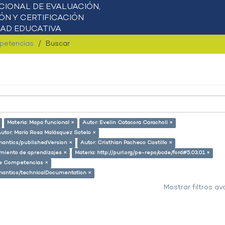
mpetencias
Buscar
Materia: Mapa funcional ×
Autor: Evelin Catacora Caracholi ×
utor: María Rosa Malásquez Sotelo ×
emantics/publishedVersion ×
Autor: Cristhian Pacheco Castillo ×
miento de aprendizajes ×
Materia: http://purl.org/pe-repo/ocde/ford#5.03.01 ×
 de Competencias ×
semantics/technicalDocumentation ×
Mostrar filtros a