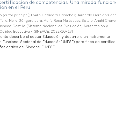
 certificación de competencias: Una mirada funcion
ón en el Perú
o (autor principal)
;
Evelin Catacora Caracholi
;
Bernardo García Velan
Tello
;
Nelly Góngora Jara
;
María Rosa Malásquez Sotelo
;
Anahí Cháve
acheco Castillo
(
Sistema Nacional de Evaluación, Acreditación y
a Calidad Educativa - SINEACE
,
2022-10-19
)
ento describe al sector Educación y desarrolla un instrumento
Funcional Sectorial de Educación” (MFSE) para fines de certifica
sionales del Sineace. El MFSE ...