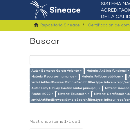
Repositorio Sineace
Certificación de co
Buscar
Autor: Bernardo García Velando ×
Materia: Análisis funcional ×
Materia: Recursos humanos ×
Materia: Políticas públicas ×
A
xmlui.ArtifactBrowser.SimpleSearch.filter.type: info:eu-repo/s
Autor: Lady Sihuay Castillo (autor principal) ×
Materia: Recono
Fecha: 2022 ×
Materia: Educación ×
Materia: Certificación
xmlui.ArtifactBrowser.SimpleSearch.filter.type: info:eu-repo/
Mostrando ítems 1-1 de 1