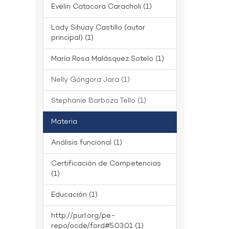
Evelin Catacora Caracholi (1)
Lady Sihuay Castillo (autor
principal) (1)
María Rosa Malásquez Sotelo (1)
Nelly Góngora Jara (1)
Stephanie Barboza Tello (1)
Materia
Análisis funcional (1)
Certificación de Competencias
(1)
Educación (1)
http://purl.org/pe-
repo/ocde/ford#5.03.01 (1)