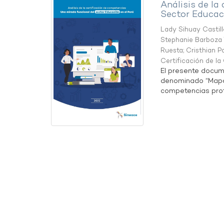
Análisis de la
Sector Educaci
Lady Sihuay Castill
Stephanie Barboza 
Ruesta
;
Cristhian P
Certificación de l
El presente docum
denominado “Mapa 
competencias profe