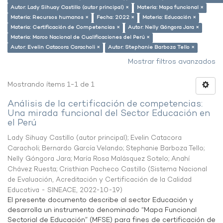
Autor: Lady Sihuay Castillo (autor principal) ×
Materia: Mapa funcional ×
Materia: Recursos humanos ×
Fecha: 2022 ×
Materia: Educación ×
Materia: Certificación de Competencias ×
Autor: Nelly Góngora Jara ×
Materia: Marco Nacional de Cualificaciones del Perú ×
Autor: Evelin Catacora Caracholi ×
Autor: Stephanie Barboza Tello ×
Mostrar filtros avanzados
Mostrando ítems 1-1 de 1
Análisis de la certificación de competencias:
Una mirada funcional del Sector Educación en
el Perú
Lady Sihuay Castillo (autor principal)
;
Evelin Catacora
Caracholi
;
Bernardo García Velando
;
Stephanie Barboza Tello
;
Nelly Góngora Jara
;
María Rosa Malásquez Sotelo
;
Anahí
Chávez Ruesta
;
Cristhian Pacheco Castillo
(
Sistema Nacional
de Evaluación, Acreditación y Certificación de la Calidad
Educativa - SINEACE
,
2022-10-19
)
El presente documento describe al sector Educación y
desarrolla un instrumento denominado “Mapa Funcional
Sectorial de Educación” (MFSE) para fines de certificación de