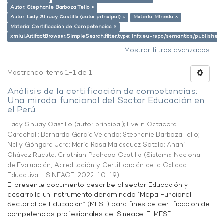
Autor: Stephanie Barboza Tello ×
Autor: Lady Sihuay Castillo (autor principal) ×
Materia: Minedu ×
Materia: Certificación de Competencias ×
xmlui.ArtifactBrowser.SimpleSearch.filter.type: info:eu-repo/semantics/publish
Mostrar filtros avanzados
Mostrando ítems 1-1 de 1
Análisis de la certificación de competencias:
Una mirada funcional del Sector Educación en
el Perú
Lady Sihuay Castillo (autor principal)
;
Evelin Catacora
Caracholi
;
Bernardo García Velando
;
Stephanie Barboza Tello
;
Nelly Góngora Jara
;
María Rosa Malásquez Sotelo
;
Anahí
Chávez Ruesta
;
Cristhian Pacheco Castillo
(
Sistema Nacional
de Evaluación, Acreditación y Certificación de la Calidad
Educativa - SINEACE
,
2022-10-19
)
El presente documento describe al sector Educación y
desarrolla un instrumento denominado “Mapa Funcional
Sectorial de Educación” (MFSE) para fines de certificación de
competencias profesionales del Sineace. El MFSE ...