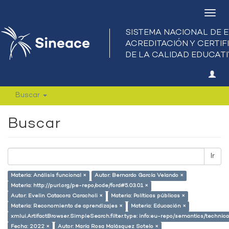
Camb
nave
Buscar
Buscar
Ir
Materia: Análisis funcional ×
Autor: Bernardo García Velando ×
Materia: http://purl.org/pe-repo/ocde/ford#5.03.01 ×
Autor: Evelin Catacora Caracholi ×
Materia: Políticas públicas ×
Materia: Reconomiento de aprendizajes ×
Materia: Educación ×
xmlui.ArtifactBrowser.SimpleSearch.filter.type: info:eu-repo/semantics/techni
Fecha: 2022 ×
Autor: María Rosa Malásquez Sotelo ×