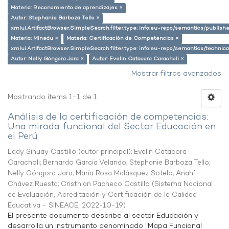
Materia: Reconomiento de aprendizajes ×
Autor: Stephanie Barboza Tello ×
xmlui.ArtifactBrowser.SimpleSearch.filter.type: info:eu-repo/semantics/publish
Materia: Minedu ×
Materia: Certificación de Competencias ×
xmlui.ArtifactBrowser.SimpleSearch.filter.type: info:eu-repo/semantics/techni
Autor: Nelly Góngora Jara ×
Autor: Evelin Catacora Caracholi ×
Mostrar filtros avanzados
Mostrando ítems 1-1 de 1
Análisis de la certificación de competencias:
Una mirada funcional del Sector Educación en
el Perú
Lady Sihuay Castillo (autor principal)
;
Evelin Catacora
Caracholi
;
Bernardo García Velando
;
Stephanie Barboza Tello
;
Nelly Góngora Jara
;
María Rosa Malásquez Sotelo
;
Anahí
Chávez Ruesta
;
Cristhian Pacheco Castillo
(
Sistema Nacional
de Evaluación, Acreditación y Certificación de la Calidad
Educativa - SINEACE
,
2022-10-19
)
El presente documento describe al sector Educación y
desarrolla un instrumento denominado “Mapa Funcional