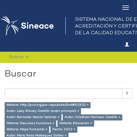
Camb
nave
Buscar
Buscar
Ir
Materia: http://purl.org/pe-repo/ocde/ford#5.03.01 ×
Autor: Lady Sihuay Castillo (autor principal) ×
Autor: Bernardo García Velando ×
Autor: Cristhian Pacheco Castillo ×
Materia: Recursos humanos ×
Materia: Educación ×
Materia: Mapa funcional ×
Fecha: 2022 ×
Autor: María Rosa Malásquez Sotelo ×