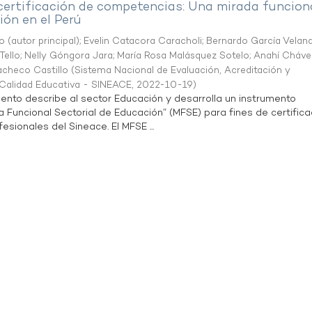
 certificación de competencias: Una mirada funcion
ón en el Perú
o (autor principal)
;
Evelin Catacora Caracholi
;
Bernardo García Velan
Tello
;
Nelly Góngora Jara
;
María Rosa Malásquez Sotelo
;
Anahí Cháve
acheco Castillo
(
Sistema Nacional de Evaluación, Acreditación y
a Calidad Educativa - SINEACE
,
2022-10-19
)
ento describe al sector Educación y desarrolla un instrumento
Funcional Sectorial de Educación” (MFSE) para fines de certifica
sionales del Sineace. El MFSE ...