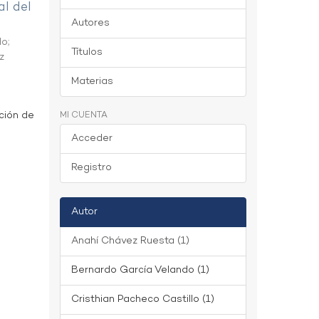
al del
Autores
do
;
Títulos
z
Materias
ción de
MI CUENTA
Acceder
Registro
Autor
Anahí Chávez Ruesta (1)
Bernardo García Velando (1)
Cristhian Pacheco Castillo (1)