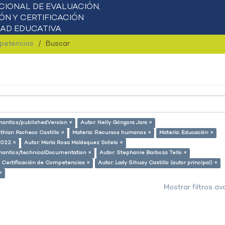
mpetencias
Buscar
emantics/publishedVersion ×
Autor: Nelly Góngora Jara ×
sthian Pacheco Castillo ×
Materia: Recursos humanos ×
Materia: Educación ×
2022 ×
Autor: María Rosa Malásquez Sotelo ×
semantics/technicalDocumentation ×
Autor: Stephanie Barboza Tello ×
: Certificación de Competencias ×
Autor: Lady Sihuay Castillo (autor principal) ×
×
Mostrar filtros a