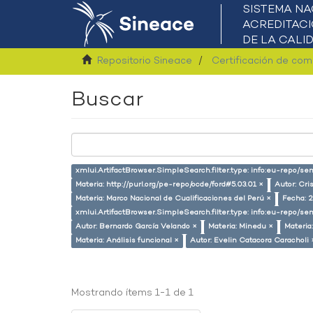
Repositorio Sineace
Certificación de co
Buscar
xmlui.ArtifactBrowser.SimpleSearch.filter.type: info:eu-repo/s
Materia: http://purl.org/pe-repo/ocde/ford#5.03.01 ×
Autor: Cri
Materia: Marco Nacional de Cualificaciones del Perú ×
Fecha: 
xmlui.ArtifactBrowser.SimpleSearch.filter.type: info:eu-repo/
Autor: Bernardo García Velando ×
Materia: Minedu ×
Materia
Materia: Análisis funcional ×
Autor: Evelin Catacora Caracholi 
Mostrando ítems 1-1 de 1