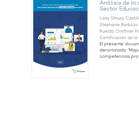
Análisis de la
Sector Educaci
Lady Sihuay Castill
Stephanie Barboza 
Ruesta
;
Cristhian P
Certificación de l
El presente docum
denominado “Mapa 
competencias profe