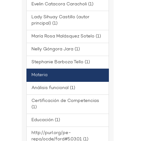
Evelin Catacora Caracholi (1)
Lady Sihuay Castillo (autor
principal) (1)
María Rosa Malásquez Sotelo (1)
Nelly Góngora Jara (1)
Stephanie Barboza Tello (1)
Materia
Análisis funcional (1)
Certificación de Competencias
(1)
Educación (1)
http://purl.org/pe-
repo/ocde/ford#5.03.01 (1)