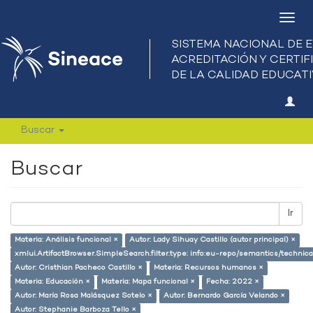
Camb
nave
Buscar
Buscar
Ir
Materia: Análisis funcional ×
Autor: Lady Sihuay Castillo (autor principal) ×
xmlui.ArtifactBrowser.SimpleSearch.filter.type: info:eu-repo/semantics/techni
Autor: Cristhian Pacheco Castillo ×
Materia: Recursos humanos ×
Materia: Educación ×
Materia: Mapa funcional ×
Fecha: 2022 ×
Autor: María Rosa Malásquez Sotelo ×
Autor: Bernardo García Velando ×
Autor: Stephanie Barboza Tello ×