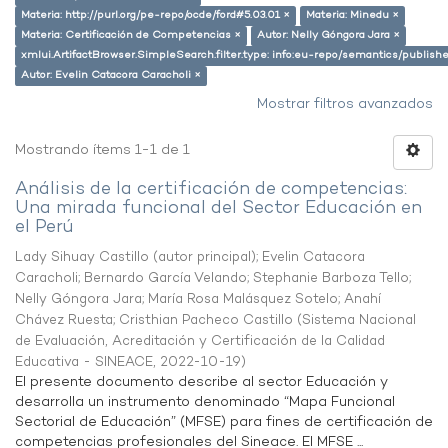
Materia: http://purl.org/pe-repo/ocde/ford#5.03.01 ×
Materia: Minedu ×
Materia: Certificación de Competencias ×
Autor: Nelly Góngora Jara ×
xmlui.ArtifactBrowser.SimpleSearch.filter.type: info:eu-repo/semantics/publish
Autor: Evelin Catacora Caracholi ×
Mostrar filtros avanzados
Mostrando ítems 1-1 de 1
Análisis de la certificación de competencias:
Una mirada funcional del Sector Educación en
el Perú
Lady Sihuay Castillo (autor principal)
;
Evelin Catacora
Caracholi
;
Bernardo García Velando
;
Stephanie Barboza Tello
;
Nelly Góngora Jara
;
María Rosa Malásquez Sotelo
;
Anahí
Chávez Ruesta
;
Cristhian Pacheco Castillo
(
Sistema Nacional
de Evaluación, Acreditación y Certificación de la Calidad
Educativa - SINEACE
,
2022-10-19
)
El presente documento describe al sector Educación y
desarrolla un instrumento denominado “Mapa Funcional
Sectorial de Educación” (MFSE) para fines de certificación de
competencias profesionales del Sineace. El MFSE ...