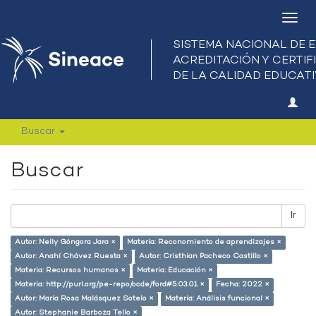
Camb
nave
Buscar
Buscar
Ir
Autor: Nelly Góngora Jara ×
Materia: Reconomiento de aprendizajes ×
Autor: Anahí Chávez Ruesta ×
Autor: Cristhian Pacheco Castillo ×
Materia: Recursos humanos ×
Materia: Educación ×
Materia: http://purl.org/pe-repo/ocde/ford#5.03.01 ×
Fecha: 2022 ×
Autor: María Rosa Malásquez Sotelo ×
Materia: Análisis funcional ×
Autor: Stephanie Barboza Tello ×