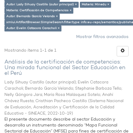
Autor: Lady Sihuay Castillo (autor principal) ×
Materia: Minedu ×
Materia: Certificación de Competencias ×
Autor: Bernardo García Velando ×
xmlui.ArtifactBrowser.SimpleSearch.filter.type: info:eu-repo/semantics/publish
Autor: Evelin Catacora Caracholi ×
Mostrar filtros avanzados
Mostrando ítems 1-1 de 1
Análisis de la certificación de competencias:
Una mirada funcional del Sector Educación en
el Perú
Lady Sihuay Castillo (autor principal)
;
Evelin Catacora
Caracholi
;
Bernardo García Velando
;
Stephanie Barboza Tello
;
Nelly Góngora Jara
;
María Rosa Malásquez Sotelo
;
Anahí
Chávez Ruesta
;
Cristhian Pacheco Castillo
(
Sistema Nacional
de Evaluación, Acreditación y Certificación de la Calidad
Educativa - SINEACE
,
2022-10-19
)
El presente documento describe al sector Educación y
desarrolla un instrumento denominado “Mapa Funcional
Sectorial de Educación” (MFSE) para fines de certificación de