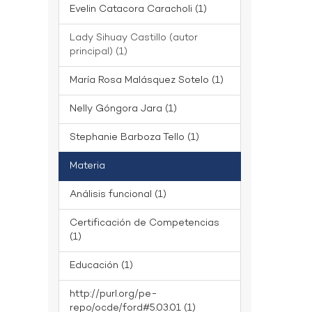
Evelin Catacora Caracholi (1)
Lady Sihuay Castillo (autor
principal) (1)
María Rosa Malásquez Sotelo (1)
Nelly Góngora Jara (1)
Stephanie Barboza Tello (1)
Materia
Análisis funcional (1)
Certificación de Competencias
(1)
Educación (1)
http://purl.org/pe-
repo/ocde/ford#5.03.01 (1)