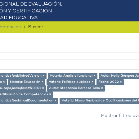
mpetencias
Buscar
emantics/publishedVersion ×
Materia: Análisis funcional ×
Autor: Nelly Góngora Ja
s ×
Materia: Educación ×
Materia: Políticas públicas ×
Fecha: 2022 ×
/pe-repo/ocde/ford#5.03.01 ×
Autor: Stephanie Barboza Tello ×
ertificación de Competencias ×
semantics/technicalDocumentation ×
Materia: Marco Nacional de Cualificaciones del 
Mostrar filtros a