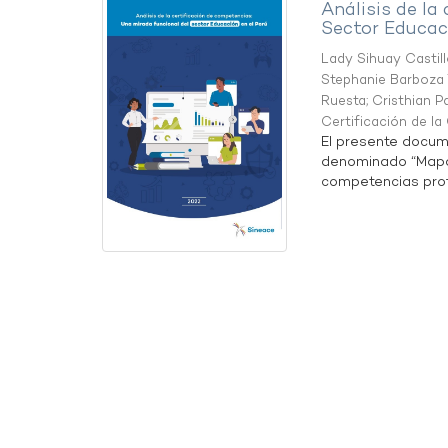
Análisis de la
Sector Educaci
Lady Sihuay Castill
Stephanie Barboza 
Ruesta
;
Cristhian P
Certificación de l
El presente docum
denominado “Mapa 
competencias profe