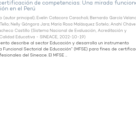
 certificación de competencias: Una mirada funcion
ón en el Perú
o (autor principal)
;
Evelin Catacora Caracholi
;
Bernardo García Velan
Tello
;
Nelly Góngora Jara
;
María Rosa Malásquez Sotelo
;
Anahí Cháve
acheco Castillo
(
Sistema Nacional de Evaluación, Acreditación y
a Calidad Educativa - SINEACE
,
2022-10-19
)
ento describe al sector Educación y desarrolla un instrumento
Funcional Sectorial de Educación” (MFSE) para fines de certifica
sionales del Sineace. El MFSE ...