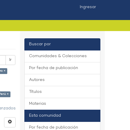
Ingresar
Buscar por
Comunidades & Colecciones
Ir
Por fecha de publicación
ra ×
Autores
Títulos
Perú ×
Materias
vanzados
Esta comunidad
Por fecha de publicación