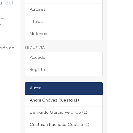
al del
Autores
do
;
Títulos
z
Materias
ción de
MI CUENTA
Acceder
Registro
Autor
Anahí Chávez Ruesta (1)
Bernardo García Velando (1)
Cristhian Pacheco Castillo (1)