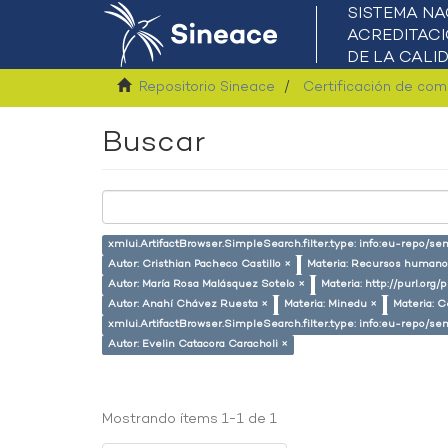
Repositorio Sineace
Certificación de co
Buscar
xmlui.ArtifactBrowser.SimpleSearch.filter.type: info:eu-repo/s
Autor: Cristhian Pacheco Castillo ×
Materia: Recursos humano
Autor: María Rosa Malásquez Sotelo ×
Materia: http://purl.org
Autor: Anahí Chávez Ruesta ×
Materia: Minedu ×
Materia: C
xmlui.ArtifactBrowser.SimpleSearch.filter.type: info:eu-repo/
Autor: Evelin Catacora Caracholi ×
Mostrando ítems 1-1 de 1