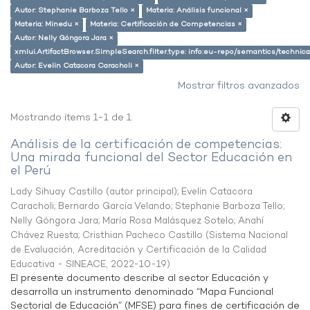
Autor: Stephanie Barboza Tello ×
Materia: Análisis funcional ×
Materia: Minedu ×
Materia: Certificación de Competencias ×
Autor: Nelly Góngora Jara ×
xmlui.ArtifactBrowser.SimpleSearch.filter.type: info:eu-repo/semantics/techni
Autor: Evelin Catacora Caracholi ×
Mostrar filtros avanzados
Mostrando ítems 1-1 de 1
Análisis de la certificación de competencias:
Una mirada funcional del Sector Educación en
el Perú
Lady Sihuay Castillo (autor principal)
;
Evelin Catacora
Caracholi
;
Bernardo García Velando
;
Stephanie Barboza Tello
;
Nelly Góngora Jara
;
María Rosa Malásquez Sotelo
;
Anahí
Chávez Ruesta
;
Cristhian Pacheco Castillo
(
Sistema Nacional
de Evaluación, Acreditación y Certificación de la Calidad
Educativa - SINEACE
,
2022-10-19
)
El presente documento describe al sector Educación y
desarrolla un instrumento denominado “Mapa Funcional
Sectorial de Educación” (MFSE) para fines de certificación de