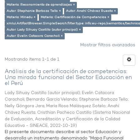
Materia: Reconomiento de aprendizajes ×
Autor: Stephanie Barboza Tello ×
Autor: Anahí Chávez Ruesta ×
Materia: Minedu ×
Materia: Certificación de Competencias ×
xmlui.ArtifactBrowser.SimpleSearch.filter.type: info:eu-repo/semantics/techni
Autor: Lady Sihuay Castillo (autor principal) ×
Autor: Evelin Catacora Caracholi ×
Mostrar filtros avanzados
Mostrando ítems 1-1 de 1
Análisis de la certificación de competencias:
Una mirada funcional del Sector Educación en
el Perú
Lady Sihuay Castillo (autor principal)
;
Evelin Catacora
Caracholi
;
Bernardo García Velando
;
Stephanie Barboza Tello
;
Nelly Góngora Jara
;
María Rosa Malásquez Sotelo
;
Anahí
Chávez Ruesta
;
Cristhian Pacheco Castillo
(
Sistema Nacional
de Evaluación, Acreditación y Certificación de la Calidad
Educativa - SINEACE
,
2022-10-19
)
El presente documento describe al sector Educación y
desarrolla un instrumento denominado “Mapa Funcional