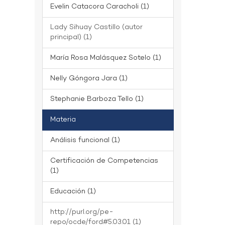
Evelin Catacora Caracholi (1)
Lady Sihuay Castillo (autor
principal) (1)
María Rosa Malásquez Sotelo (1)
Nelly Góngora Jara (1)
Stephanie Barboza Tello (1)
Materia
Análisis funcional (1)
Certificación de Competencias
(1)
Educación (1)
http://purl.org/pe-
repo/ocde/ford#5.03.01 (1)