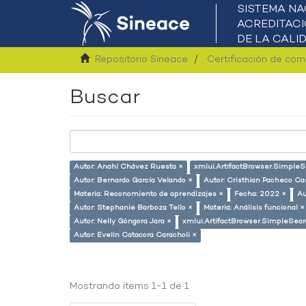
Repositorio Sineace
Certificación de co
Buscar
Autor: Anahí Chávez Ruesta ×
xmlui.ArtifactBrowser.SimpleSe
Autor: Bernardo García Velando ×
Autor: Cristhian Pacheco Cas
Materia: Reconomiento de aprendizajes ×
Fecha: 2022 ×
Au
Autor: Stephanie Barboza Tello ×
Materia: Análisis funcional ×
Autor: Nelly Góngora Jara ×
xmlui.ArtifactBrowser.SimpleSear
Autor: Evelin Catacora Caracholi ×
Mostrando ítems 1-1 de 1