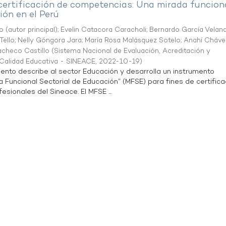
 certificación de competencias: Una mirada funcion
ón en el Perú
o (autor principal)
;
Evelin Catacora Caracholi
;
Bernardo García Velan
Tello
;
Nelly Góngora Jara
;
María Rosa Malásquez Sotelo
;
Anahí Cháve
acheco Castillo
(
Sistema Nacional de Evaluación, Acreditación y
a Calidad Educativa - SINEACE
,
2022-10-19
)
ento describe al sector Educación y desarrolla un instrumento
Funcional Sectorial de Educación” (MFSE) para fines de certifica
sionales del Sineace. El MFSE ...