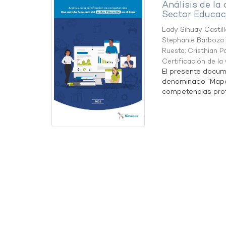
Análisis de la
Sector Educaci
Lady Sihuay Castill
Stephanie Barboza 
Ruesta
;
Cristhian P
Certificación de l
El presente docum
denominado “Mapa 
competencias profe