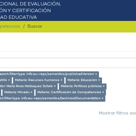
mpetencias
Buscar
arch.filter.type: info:eu-repo/semantics/publishedVersion ×
tillo ×
Materia: Recursos humanos ×
Materia: Educación ×
tor: María Rosa Malásquez Sotelo ×
Materia: Políticas públicas ×
Materia: Minedu ×
Materia: Certificación de Competencias ×
ch.filter.type: info:eu-repo/semantics/technicalDocumentation ×
Mostrar filtros a