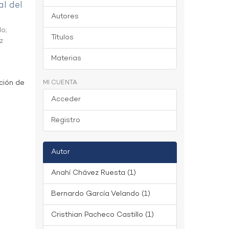
al del
Autores
do
;
Títulos
z
Materias
ción de
MI CUENTA
Acceder
Registro
Autor
Anahí Chávez Ruesta (1)
Bernardo García Velando (1)
Cristhian Pacheco Castillo (1)