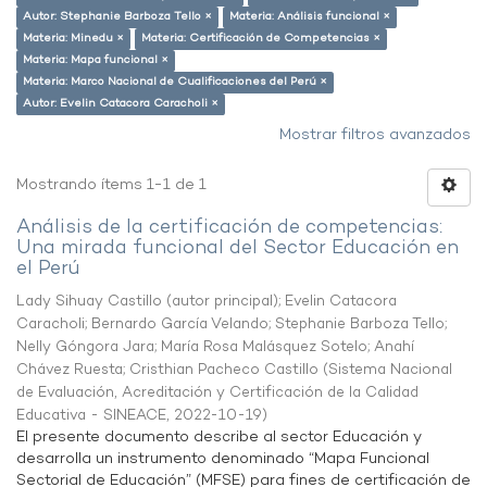
Autor: Stephanie Barboza Tello ×
Materia: Análisis funcional ×
Materia: Minedu ×
Materia: Certificación de Competencias ×
Materia: Mapa funcional ×
Materia: Marco Nacional de Cualificaciones del Perú ×
Autor: Evelin Catacora Caracholi ×
Mostrar filtros avanzados
Mostrando ítems 1-1 de 1
Análisis de la certificación de competencias:
Una mirada funcional del Sector Educación en
el Perú
Lady Sihuay Castillo (autor principal)
;
Evelin Catacora
Caracholi
;
Bernardo García Velando
;
Stephanie Barboza Tello
;
Nelly Góngora Jara
;
María Rosa Malásquez Sotelo
;
Anahí
Chávez Ruesta
;
Cristhian Pacheco Castillo
(
Sistema Nacional
de Evaluación, Acreditación y Certificación de la Calidad
Educativa - SINEACE
,
2022-10-19
)
El presente documento describe al sector Educación y
desarrolla un instrumento denominado “Mapa Funcional
Sectorial de Educación” (MFSE) para fines de certificación de