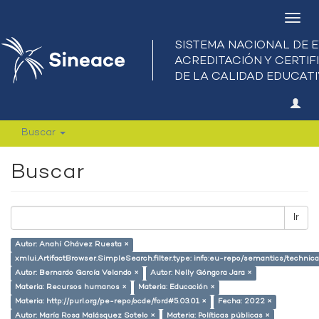
Camb
nave
Buscar
Buscar
Ir
Autor: Anahí Chávez Ruesta ×
xmlui.ArtifactBrowser.SimpleSearch.filter.type: info:eu-repo/semantics/techni
Autor: Bernardo García Velando ×
Autor: Nelly Góngora Jara ×
Materia: Recursos humanos ×
Materia: Educación ×
Materia: http://purl.org/pe-repo/ocde/ford#5.03.01 ×
Fecha: 2022 ×
Autor: María Rosa Malásquez Sotelo ×
Materia: Políticas públicas ×