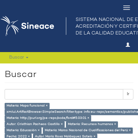
Camb
nave
Buscar
Buscar
Ir
Materia: Mapa funcional ×
xmlui.ArtifactBrowser.SimpleSearch.filter.type: info:eu-repo/semantics/publish
Materia: http://purl.org/pe-repo/ocde/ford#5.03.01 ×
Autor: Cristhian Pacheco Castillo ×
Materia: Recursos humanos ×
Materia: Educación ×
Materia: Marco Nacional de Cualificaciones del Perú ×
Fecha: 2022 ×
Autor: María Rosa Malásquez Sotelo ×