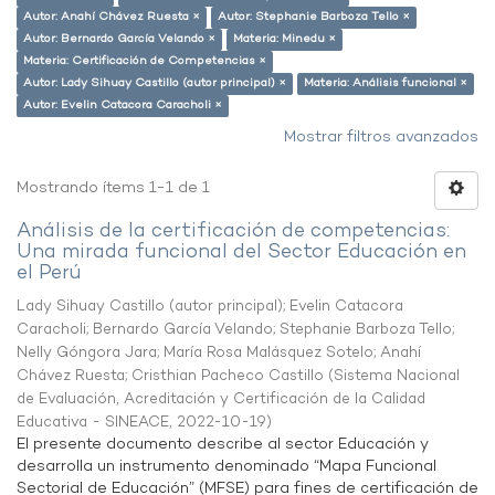
Autor: Anahí Chávez Ruesta ×
Autor: Stephanie Barboza Tello ×
Autor: Bernardo García Velando ×
Materia: Minedu ×
Materia: Certificación de Competencias ×
Autor: Lady Sihuay Castillo (autor principal) ×
Materia: Análisis funcional ×
Autor: Evelin Catacora Caracholi ×
Mostrar filtros avanzados
Mostrando ítems 1-1 de 1
Análisis de la certificación de competencias:
Una mirada funcional del Sector Educación en
el Perú
Lady Sihuay Castillo (autor principal)
;
Evelin Catacora
Caracholi
;
Bernardo García Velando
;
Stephanie Barboza Tello
;
Nelly Góngora Jara
;
María Rosa Malásquez Sotelo
;
Anahí
Chávez Ruesta
;
Cristhian Pacheco Castillo
(
Sistema Nacional
de Evaluación, Acreditación y Certificación de la Calidad
Educativa - SINEACE
,
2022-10-19
)
El presente documento describe al sector Educación y
desarrolla un instrumento denominado “Mapa Funcional
Sectorial de Educación” (MFSE) para fines de certificación de