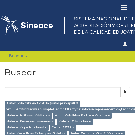
Camb
nave
Buscar
Buscar
Ir
Autor: Lady Sihuay Castillo (autor principal) ×
xmlui.ArtifactBrowser.SimpleSearch.filter.type: info:eu-repo/semantics/techni
Materia: Políticas públicas ×
Autor: Cristhian Pacheco Castillo ×
Materia: Recursos humanos ×
Materia: Educación ×
Materia: Mapa funcional ×
Fecha: 2022 ×
Autor: María Rosa Malásquez Sotelo ×
Autor: Bernardo García Velando ×