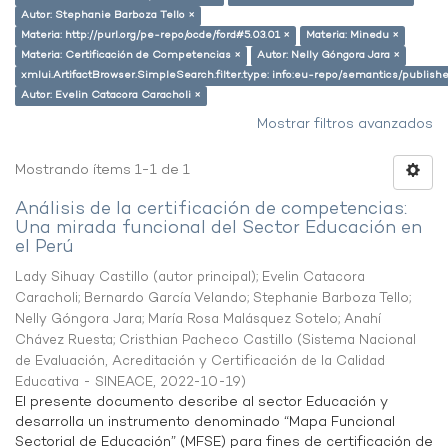
Autor: Stephanie Barboza Tello ×
Materia: http://purl.org/pe-repo/ocde/ford#5.03.01 ×
Materia: Minedu ×
Materia: Certificación de Competencias ×
Autor: Nelly Góngora Jara ×
xmlui.ArtifactBrowser.SimpleSearch.filter.type: info:eu-repo/semantics/publish
Autor: Evelin Catacora Caracholi ×
Mostrar filtros avanzados
Mostrando ítems 1-1 de 1
Análisis de la certificación de competencias:
Una mirada funcional del Sector Educación en
el Perú
Lady Sihuay Castillo (autor principal)
;
Evelin Catacora
Caracholi
;
Bernardo García Velando
;
Stephanie Barboza Tello
;
Nelly Góngora Jara
;
María Rosa Malásquez Sotelo
;
Anahí
Chávez Ruesta
;
Cristhian Pacheco Castillo
(
Sistema Nacional
de Evaluación, Acreditación y Certificación de la Calidad
Educativa - SINEACE
,
2022-10-19
)
El presente documento describe al sector Educación y
desarrolla un instrumento denominado “Mapa Funcional
Sectorial de Educación” (MFSE) para fines de certificación de