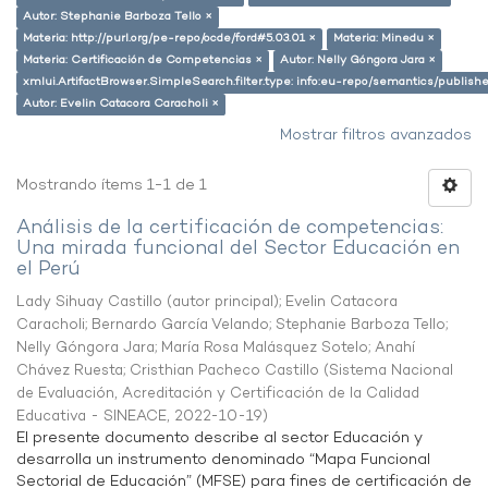
Autor: Stephanie Barboza Tello ×
Materia: http://purl.org/pe-repo/ocde/ford#5.03.01 ×
Materia: Minedu ×
Materia: Certificación de Competencias ×
Autor: Nelly Góngora Jara ×
xmlui.ArtifactBrowser.SimpleSearch.filter.type: info:eu-repo/semantics/publish
Autor: Evelin Catacora Caracholi ×
Mostrar filtros avanzados
Mostrando ítems 1-1 de 1
Análisis de la certificación de competencias:
Una mirada funcional del Sector Educación en
el Perú
Lady Sihuay Castillo (autor principal)
;
Evelin Catacora
Caracholi
;
Bernardo García Velando
;
Stephanie Barboza Tello
;
Nelly Góngora Jara
;
María Rosa Malásquez Sotelo
;
Anahí
Chávez Ruesta
;
Cristhian Pacheco Castillo
(
Sistema Nacional
de Evaluación, Acreditación y Certificación de la Calidad
Educativa - SINEACE
,
2022-10-19
)
El presente documento describe al sector Educación y
desarrolla un instrumento denominado “Mapa Funcional
Sectorial de Educación” (MFSE) para fines de certificación de