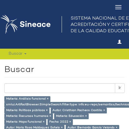
Camb
nave
Buscar
Buscar
Ir
Materia: Análisis funcional ×
xmlui.ArtifactBrowser.SimpleSearch.filter.type: info:eu-repo/semantics/techni
Materia: Políticas públicas ×
Autor: Cristhian Pacheco Castillo ×
Materia: Recursos humanos ×
Materia: Educación ×
Materia: Mapa funcional ×
Fecha: 2022 ×
Autor: María Rosa Malásquez Sotelo ×
Autor: Bernardo García Velando ×