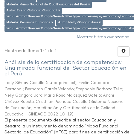
Materia: Marco Nacional de Cualificaciones del Perú ×
Autor: Evelin Catacora Caracholi ×
xmlui.ArtifactBrowser.SimpleSearch.filter.type: info:eu-repo/semantics/techni
Materia: Recursos humanos ×
Autor: Nelly Góngora Jara ×
xmlui.ArtifactBrowser.SimpleSearch.filter.type: info:eu-repo/semantics/publish
Mostrar filtros avanzados
Mostrando ítems 1-1 de 1
Análisis de la certificación de competencias:
Una mirada funcional del Sector Educación en
el Perú
Lady Sihuay Castillo (autor principal)
;
Evelin Catacora
Caracholi
;
Bernardo García Velando
;
Stephanie Barboza Tello
;
Nelly Góngora Jara
;
María Rosa Malásquez Sotelo
;
Anahí
Chávez Ruesta
;
Cristhian Pacheco Castillo
(
Sistema Nacional
de Evaluación, Acreditación y Certificación de la Calidad
Educativa - SINEACE
,
2022-10-19
)
El presente documento describe al sector Educación y
desarrolla un instrumento denominado “Mapa Funcional
Sectorial de Educación” (MFSE) para fines de certificación de