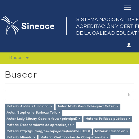
Camb
nave
Buscar
Buscar
Ir
Materia: Análisis funcional ×
Autor: María Rosa Malásquez Sotelo ×
Autor: Stephanie Barboza Tello ×
Autor: Lady Sihuay Castillo (autor principal) ×
Materia: Políticas públicas ×
Materia: Reconomiento de aprendizajes ×
Materia: http://purl.org/pe-repo/ocde/ford#5.03.01 ×
Materia: Educación ×
Materia: Minedu ×
Materia: Certificación de Competencias ×