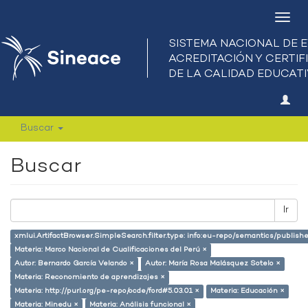
Camb
nave
Buscar
Buscar
Ir
xmlui.ArtifactBrowser.SimpleSearch.filter.type: info:eu-repo/semantics/publish
Materia: Marco Nacional de Cualificaciones del Perú ×
Autor: Bernardo García Velando ×
Autor: María Rosa Malásquez Sotelo ×
Materia: Reconomiento de aprendizajes ×
Materia: http://purl.org/pe-repo/ocde/ford#5.03.01 ×
Materia: Educación ×
Materia: Minedu ×
Materia: Análisis funcional ×