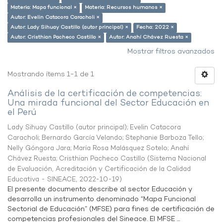
Materia: Mapa funcional ×
Materia: Recursos humanos ×
Autor: Evelin Catacora Caracholi ×
Autor: Lady Sihuay Castillo (autor principal) ×
Fecha: 2022 ×
Autor: Cristhian Pacheco Castillo ×
Autor: Anahí Chávez Ruesta ×
Mostrar filtros avanzados
Mostrando ítems 1-1 de 1
Análisis de la certificación de competencias:
Una mirada funcional del Sector Educación en
el Perú
Lady Sihuay Castillo (autor principal)
;
Evelin Catacora
Caracholi
;
Bernardo García Velando
;
Stephanie Barboza Tello
;
Nelly Góngora Jara
;
María Rosa Malásquez Sotelo
;
Anahí
Chávez Ruesta
;
Cristhian Pacheco Castillo
(
Sistema Nacional
de Evaluación, Acreditación y Certificación de la Calidad
Educativa - SINEACE
,
2022-10-19
)
El presente documento describe al sector Educación y
desarrolla un instrumento denominado “Mapa Funcional
Sectorial de Educación” (MFSE) para fines de certificación de
competencias profesionales del Sineace. El MFSE ...