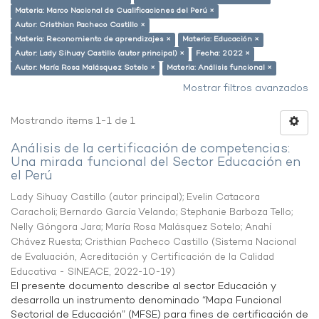
Materia: Marco Nacional de Cualificaciones del Perú ×
Autor: Cristhian Pacheco Castillo ×
Materia: Reconomiento de aprendizajes ×
Materia: Educación ×
Autor: Lady Sihuay Castillo (autor principal) ×
Fecha: 2022 ×
Autor: María Rosa Malásquez Sotelo ×
Materia: Análisis funcional ×
Mostrar filtros avanzados
Mostrando ítems 1-1 de 1
Análisis de la certificación de competencias:
Una mirada funcional del Sector Educación en
el Perú
Lady Sihuay Castillo (autor principal)
;
Evelin Catacora
Caracholi
;
Bernardo García Velando
;
Stephanie Barboza Tello
;
Nelly Góngora Jara
;
María Rosa Malásquez Sotelo
;
Anahí
Chávez Ruesta
;
Cristhian Pacheco Castillo
(
Sistema Nacional
de Evaluación, Acreditación y Certificación de la Calidad
Educativa - SINEACE
,
2022-10-19
)
El presente documento describe al sector Educación y
desarrolla un instrumento denominado “Mapa Funcional
Sectorial de Educación” (MFSE) para fines de certificación de