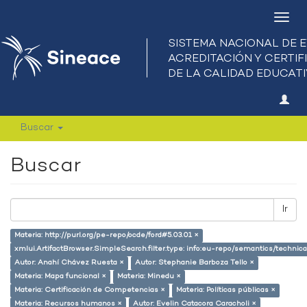
Camb
nave
Buscar
Buscar
Ir
Materia: http://purl.org/pe-repo/ocde/ford#5.03.01 ×
xmlui.ArtifactBrowser.SimpleSearch.filter.type: info:eu-repo/semantics/techni
Autor: Anahí Chávez Ruesta ×
Autor: Stephanie Barboza Tello ×
Materia: Mapa funcional ×
Materia: Minedu ×
Materia: Certificación de Competencias ×
Materia: Políticas públicas ×
Materia: Recursos humanos ×
Autor: Evelin Catacora Caracholi ×