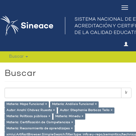
Camb
nave
Buscar
Buscar
Ir
Materia: Mapa funcional ×
Materia: Análisis funcional ×
Autor: Anahí Chávez Ruesta ×
Autor: Stephanie Barboza Tello ×
Materia: Políticas públicas ×
Materia: Minedu ×
Materia: Certificación de Competencias ×
Materia: Reconomiento de aprendizajes ×
xmlui.ArtifactBrowser.SimpleSearch.filter.type: info:eu-repo/semantics/techni