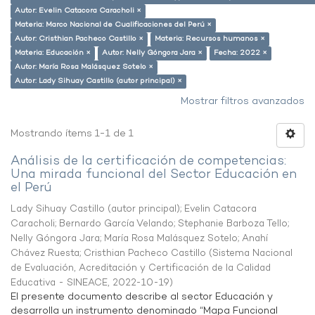
Autor: Evelin Catacora Caracholi ×
Materia: Marco Nacional de Cualificaciones del Perú ×
Autor: Cristhian Pacheco Castillo ×
Materia: Recursos humanos ×
Materia: Educación ×
Autor: Nelly Góngora Jara ×
Fecha: 2022 ×
Autor: María Rosa Malásquez Sotelo ×
Autor: Lady Sihuay Castillo (autor principal) ×
Mostrar filtros avanzados
Mostrando ítems 1-1 de 1
Análisis de la certificación de competencias:
Una mirada funcional del Sector Educación en
el Perú
Lady Sihuay Castillo (autor principal)
;
Evelin Catacora
Caracholi
;
Bernardo García Velando
;
Stephanie Barboza Tello
;
Nelly Góngora Jara
;
María Rosa Malásquez Sotelo
;
Anahí
Chávez Ruesta
;
Cristhian Pacheco Castillo
(
Sistema Nacional
de Evaluación, Acreditación y Certificación de la Calidad
Educativa - SINEACE
,
2022-10-19
)
El presente documento describe al sector Educación y
desarrolla un instrumento denominado “Mapa Funcional