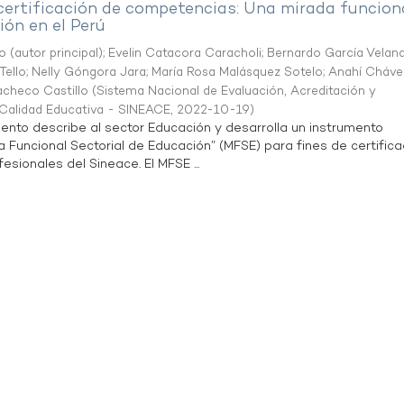
 certificación de competencias: Una mirada funcion
ón en el Perú
o (autor principal)
;
Evelin Catacora Caracholi
;
Bernardo García Velan
Tello
;
Nelly Góngora Jara
;
María Rosa Malásquez Sotelo
;
Anahí Cháve
acheco Castillo
(
Sistema Nacional de Evaluación, Acreditación y
a Calidad Educativa - SINEACE
,
2022-10-19
)
ento describe al sector Educación y desarrolla un instrumento
Funcional Sectorial de Educación” (MFSE) para fines de certifica
sionales del Sineace. El MFSE ...