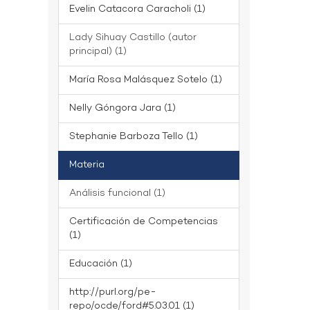
Evelin Catacora Caracholi (1)
Lady Sihuay Castillo (autor
principal) (1)
María Rosa Malásquez Sotelo (1)
Nelly Góngora Jara (1)
Stephanie Barboza Tello (1)
Materia
Análisis funcional (1)
Certificación de Competencias
(1)
Educación (1)
http://purl.org/pe-
repo/ocde/ford#5.03.01 (1)