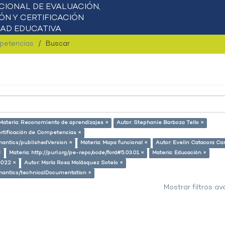
mpetencias
Buscar
Materia: Reconomiento de aprendizajes ×
Autor: Stephanie Barboza Tello ×
ertificación de Competencias ×
emantics/publishedVersion ×
Materia: Mapa funcional ×
Autor: Evelin Catacora Car
×
Materia: http://purl.org/pe-repo/ocde/ford#5.03.01 ×
Materia: Educación ×
2022 ×
Autor: María Rosa Malásquez Sotelo ×
semantics/technicalDocumentation ×
Mostrar filtros a