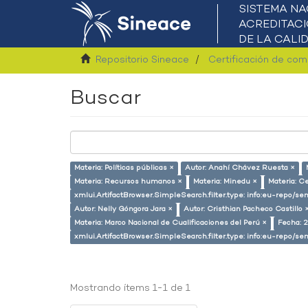
Repositorio Sineace
Certificación de co
Buscar
Materia: Políticas públicas ×
Autor: Anahí Chávez Ruesta ×
Materia: Recursos humanos ×
Materia: Minedu ×
Materia: C
xmlui.ArtifactBrowser.SimpleSearch.filter.type: info:eu-repo/s
Autor: Nelly Góngora Jara ×
Autor: Cristhian Pacheco Castillo 
Materia: Marco Nacional de Cualificaciones del Perú ×
Fecha: 
xmlui.ArtifactBrowser.SimpleSearch.filter.type: info:eu-repo/
Mostrando ítems 1-1 de 1