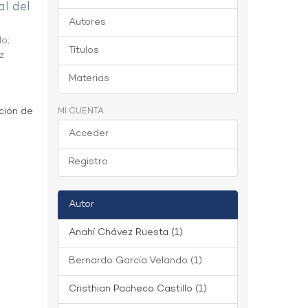
al del
Autores
do
;
Títulos
z
Materias
ción de
MI CUENTA
Acceder
Registro
Autor
Anahí Chávez Ruesta (1)
Bernardo García Velando (1)
Cristhian Pacheco Castillo (1)