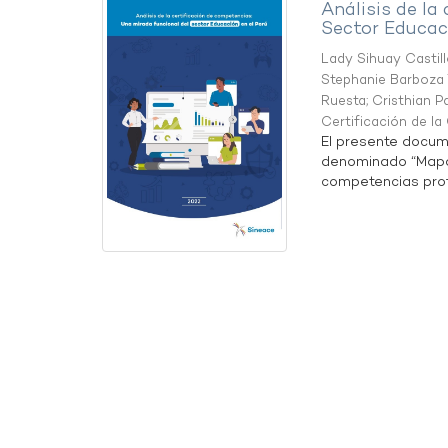
Análisis de la
Sector Educaci
Lady Sihuay Castill
Stephanie Barboza 
Ruesta
;
Cristhian P
Certificación de l
El presente docum
denominado “Mapa 
competencias profe