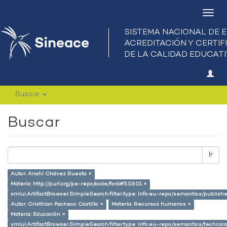
Camb
nave
Buscar
Buscar
Ir
Autor: Anahí Chávez Ruesta ×
Materia: http://purl.org/pe-repo/ocde/ford#5.03.01 ×
xmlui.ArtifactBrowser.SimpleSearch.filter.type: info:eu-repo/semantics/publish
Autor: Cristhian Pacheco Castillo ×
Materia: Recursos humanos ×
Materia: Educación ×
xmlui.ArtifactBrowser.SimpleSearch.filter.type: info:eu-repo/semantics/techni