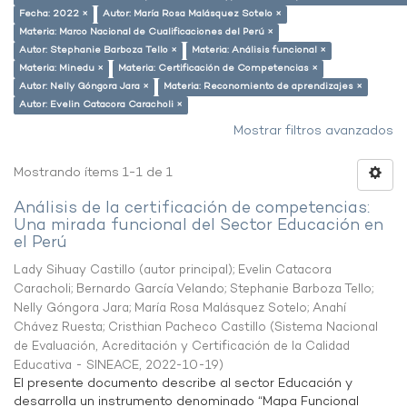
Fecha: 2022 ×
Autor: María Rosa Malásquez Sotelo ×
Materia: Marco Nacional de Cualificaciones del Perú ×
Autor: Stephanie Barboza Tello ×
Materia: Análisis funcional ×
Materia: Minedu ×
Materia: Certificación de Competencias ×
Autor: Nelly Góngora Jara ×
Materia: Reconomiento de aprendizajes ×
Autor: Evelin Catacora Caracholi ×
Mostrar filtros avanzados
Mostrando ítems 1-1 de 1
Análisis de la certificación de competencias:
Una mirada funcional del Sector Educación en
el Perú
Lady Sihuay Castillo (autor principal)
;
Evelin Catacora
Caracholi
;
Bernardo García Velando
;
Stephanie Barboza Tello
;
Nelly Góngora Jara
;
María Rosa Malásquez Sotelo
;
Anahí
Chávez Ruesta
;
Cristhian Pacheco Castillo
(
Sistema Nacional
de Evaluación, Acreditación y Certificación de la Calidad
Educativa - SINEACE
,
2022-10-19
)
El presente documento describe al sector Educación y
desarrolla un instrumento denominado “Mapa Funcional