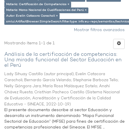
Materia: Certificación de Competencias ×
Materia: Marco Nacional de Cualificaciones del Perú ×
Autor: Evelin Catacora Caracholi ×
xmlui.ArtifactBrowser.SimpleSearch.filter.type: info:eu-repo/semantics/techni
Mostrar filtros avanzados
Mostrando ítems 1-1 de 1
Análisis de la certificación de competencias:
Una mirada funcional del Sector Educación en
el Perú
Lady Sihuay Castillo (autor principal)
;
Evelin Catacora
Caracholi
;
Bernardo García Velando
;
Stephanie Barboza Tello
;
Nelly Góngora Jara
;
María Rosa Malásquez Sotelo
;
Anahí
Chávez Ruesta
;
Cristhian Pacheco Castillo
(
Sistema Nacional
de Evaluación, Acreditación y Certificación de la Calidad
Educativa - SINEACE
,
2022-10-19
)
El presente documento describe al sector Educación y
desarrolla un instrumento denominado “Mapa Funcional
Sectorial de Educación” (MFSE) para fines de certificación de
competencias profesionales del Sineace. El MFSE ...