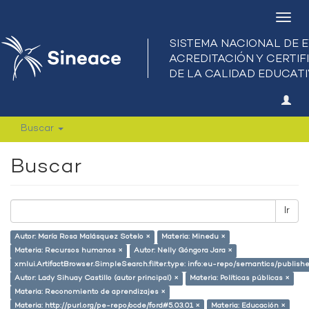
Camb
nave
Buscar
Buscar
Ir
Autor: María Rosa Malásquez Sotelo ×
Materia: Minedu ×
Materia: Recursos humanos ×
Autor: Nelly Góngora Jara ×
xmlui.ArtifactBrowser.SimpleSearch.filter.type: info:eu-repo/semantics/publish
Autor: Lady Sihuay Castillo (autor principal) ×
Materia: Políticas públicas ×
Materia: Reconomiento de aprendizajes ×
Materia: http://purl.org/pe-repo/ocde/ford#5.03.01 ×
Materia: Educación ×