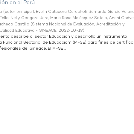
ón en el Perú
o (autor principal)
;
Evelin Catacora Caracholi
;
Bernardo García Velan
Tello
;
Nelly Góngora Jara
;
María Rosa Malásquez Sotelo
;
Anahí Cháve
acheco Castillo
(
Sistema Nacional de Evaluación, Acreditación y
a Calidad Educativa - SINEACE
,
2022-10-19
)
ento describe al sector Educación y desarrolla un instrumento
Funcional Sectorial de Educación” (MFSE) para fines de certifica
sionales del Sineace. El MFSE ...