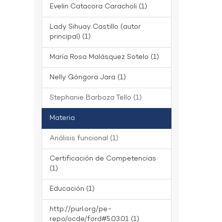
Evelin Catacora Caracholi (1)
Lady Sihuay Castillo (autor
principal) (1)
María Rosa Malásquez Sotelo (1)
Nelly Góngora Jara (1)
Stephanie Barboza Tello (1)
Materia
Análisis funcional (1)
Certificación de Competencias
(1)
Educación (1)
http://purl.org/pe-
repo/ocde/ford#5.03.01 (1)