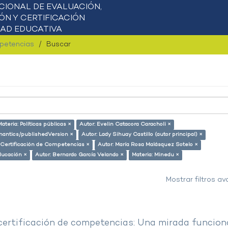
mpetencias
Buscar
ateria: Políticas públicas ×
Autor: Evelin Catacora Caracholi ×
emantics/publishedVersion ×
Autor: Lady Sihuay Castillo (autor principal) ×
 Certificación de Competencias ×
Autor: María Rosa Malásquez Sotelo ×
ducación ×
Autor: Bernardo García Velando ×
Materia: Minedu ×
Mostrar filtros a
 certificación de competencias: Una mirada funcion