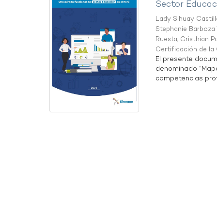
Sector Educaci
Lady Sihuay Castill
Stephanie Barboza 
Ruesta
;
Cristhian P
Certificación de l
El presente docum
denominado “Mapa 
competencias profe