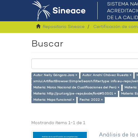
Repositorio Sineace
Certificación de co
Buscar
Autor: Nelly Góngora Jara ×
Autor: Anahí Chávez Ruesta ×
M
xmlui.ArtifactBrowser.SimpleSearch.filter.type: info:eu-repo/s
Materia: Marco Nacional de Cualificaciones del Perú ×
Materia:
Materia: http://purl.org/pe-repo/ocde/ford#5.03.01 ×
Materia: E
Materia: Mapa funcional ×
Fecha: 2022 ×
Mostrando ítems 1-1 de 1
Análisis de la