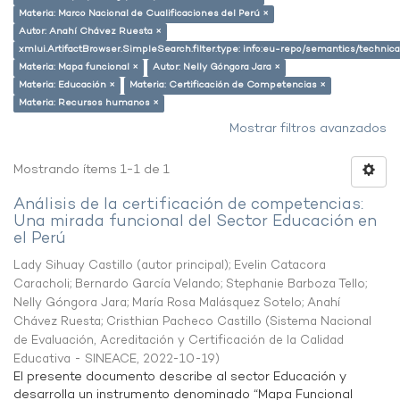
Materia: Marco Nacional de Cualificaciones del Perú ×
Autor: Anahí Chávez Ruesta ×
xmlui.ArtifactBrowser.SimpleSearch.filter.type: info:eu-repo/semantics/techni
Materia: Mapa funcional ×
Autor: Nelly Góngora Jara ×
Materia: Educación ×
Materia: Certificación de Competencias ×
Materia: Recursos humanos ×
Mostrar filtros avanzados
Mostrando ítems 1-1 de 1
Análisis de la certificación de competencias:
Una mirada funcional del Sector Educación en
el Perú
Lady Sihuay Castillo (autor principal)
;
Evelin Catacora
Caracholi
;
Bernardo García Velando
;
Stephanie Barboza Tello
;
Nelly Góngora Jara
;
María Rosa Malásquez Sotelo
;
Anahí
Chávez Ruesta
;
Cristhian Pacheco Castillo
(
Sistema Nacional
de Evaluación, Acreditación y Certificación de la Calidad
Educativa - SINEACE
,
2022-10-19
)
El presente documento describe al sector Educación y
desarrolla un instrumento denominado “Mapa Funcional