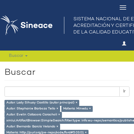
Camb
nave
Buscar
Buscar
Ir
Autor: Lady Sihuay Castillo (autor principal) ×
Autor: Stephanie Barboza Tello ×
Materia: Minedu ×
Autor: Evelin Catacora Caracholi ×
xmlui.ArtifactBrowser.SimpleSearch.filter.type: info:eu-repo/semantics/publish
Autor: Bernardo García Velando ×
Materia: http://purl.org/pe-repo/ocde/ford#5.03.01 ×