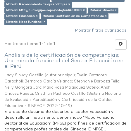
Materia: Reconomiento de aprendizajes ×
Materia: http://purl.org/pe-repo/ocde/ford#5.03.01 ×
Materia: Minedu ×
Materia: Educación ×
Materia: Certificación de Competencias ×
Materia: Mapa funcional ×
Mostrar filtros avanzados
Mostrando ítems 1-1 de 1
Análisis de la certificación de competencias:
Una mirada funcional del Sector Educación en
el Perú
Lady Sihuay Castillo (autor principal)
;
Evelin Catacora
Caracholi
;
Bernardo García Velando
;
Stephanie Barboza Tello
;
Nelly Góngora Jara
;
María Rosa Malásquez Sotelo
;
Anahí
Chávez Ruesta
;
Cristhian Pacheco Castillo
(
Sistema Nacional
de Evaluación, Acreditación y Certificación de la Calidad
Educativa - SINEACE
,
2022-10-19
)
El presente documento describe al sector Educación y
desarrolla un instrumento denominado “Mapa Funcional
Sectorial de Educación” (MFSE) para fines de certificación de
competencias profesionales del Sineace. El MFSE ...