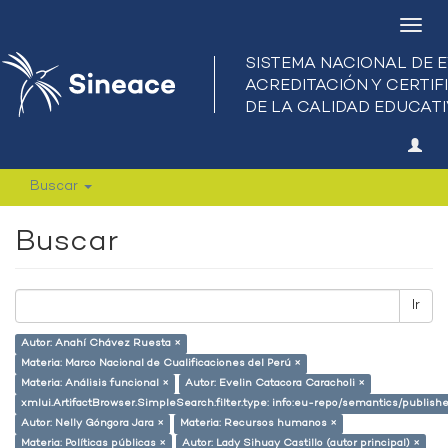
Camb
nave
Buscar
Buscar
Ir
Autor: Anahí Chávez Ruesta ×
Materia: Marco Nacional de Cualificaciones del Perú ×
Materia: Análisis funcional ×
Autor: Evelin Catacora Caracholi ×
xmlui.ArtifactBrowser.SimpleSearch.filter.type: info:eu-repo/semantics/publish
Autor: Nelly Góngora Jara ×
Materia: Recursos humanos ×
Materia: Políticas públicas ×
Autor: Lady Sihuay Castillo (autor principal) ×