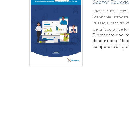
Sector Educaci
Lady Sihuay Castill
Stephanie Barboza 
Ruesta
;
Cristhian P
Certificación de l
El presente docum
denominado “Mapa 
competencias profe