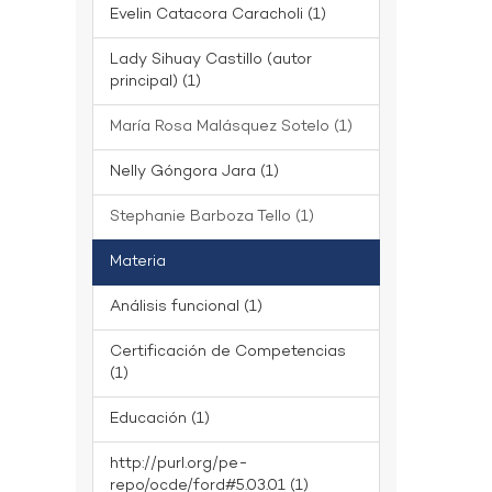
Evelin Catacora Caracholi (1)
Lady Sihuay Castillo (autor
principal) (1)
María Rosa Malásquez Sotelo (1)
Nelly Góngora Jara (1)
Stephanie Barboza Tello (1)
Materia
Análisis funcional (1)
Certificación de Competencias
(1)
Educación (1)
http://purl.org/pe-
repo/ocde/ford#5.03.01 (1)