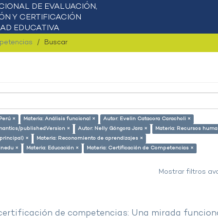
mpetencias
Buscar
 Perú ×
Materia: Análisis funcional ×
Autor: Evelin Catacora Caracholi ×
emantics/publishedVersion ×
Autor: Nelly Góngora Jara ×
Materia: Recursos huma
principal) ×
Materia: Reconomiento de aprendizajes ×
inedu ×
Materia: Educación ×
Materia: Certificación de Competencias ×
Mostrar filtros a
 certificación de competencias: Una mirada funcion