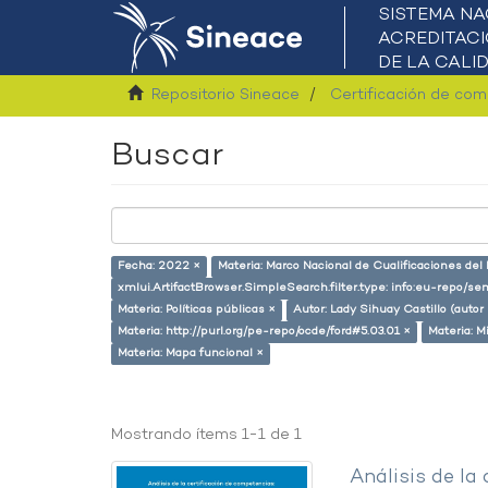
Repositorio Sineace
Certificación de co
Buscar
Fecha: 2022 ×
Materia: Marco Nacional de Cualificaciones del
xmlui.ArtifactBrowser.SimpleSearch.filter.type: info:eu-repo/s
Materia: Políticas públicas ×
Autor: Lady Sihuay Castillo (autor 
Materia: http://purl.org/pe-repo/ocde/ford#5.03.01 ×
Materia: M
Materia: Mapa funcional ×
Mostrando ítems 1-1 de 1
Análisis de la