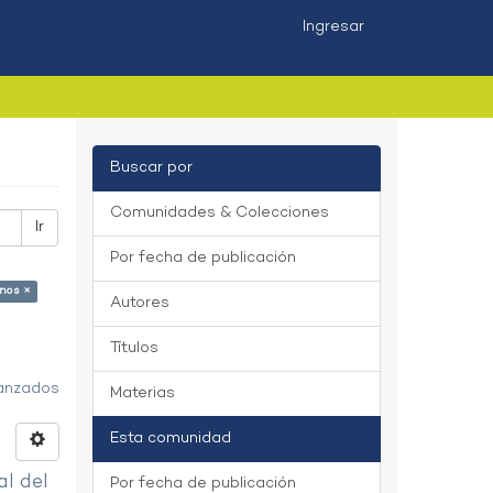
Ingresar
Buscar por
Comunidades & Colecciones
Ir
Por fecha de publicación
nos ×
Autores
Títulos
vanzados
Materias
Esta comunidad
al del
Por fecha de publicación