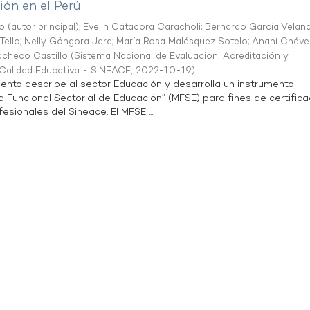
ón en el Perú
o (autor principal)
;
Evelin Catacora Caracholi
;
Bernardo García Velan
Tello
;
Nelly Góngora Jara
;
María Rosa Malásquez Sotelo
;
Anahí Cháve
acheco Castillo
(
Sistema Nacional de Evaluación, Acreditación y
a Calidad Educativa - SINEACE
,
2022-10-19
)
ento describe al sector Educación y desarrolla un instrumento
Funcional Sectorial de Educación” (MFSE) para fines de certifica
sionales del Sineace. El MFSE ...