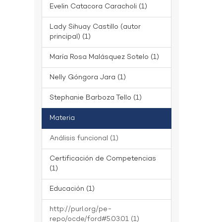
Evelin Catacora Caracholi (1)
Lady Sihuay Castillo (autor
principal) (1)
María Rosa Malásquez Sotelo (1)
Nelly Góngora Jara (1)
Stephanie Barboza Tello (1)
Materia
Análisis funcional (1)
Certificación de Competencias
(1)
Educación (1)
http://purl.org/pe-
repo/ocde/ford#5.03.01 (1)