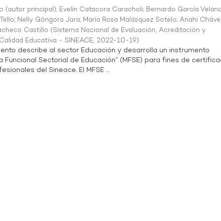
o (autor principal)
;
Evelin Catacora Caracholi
;
Bernardo García Velan
Tello
;
Nelly Góngora Jara
;
María Rosa Malásquez Sotelo
;
Anahí Cháve
acheco Castillo
(
Sistema Nacional de Evaluación, Acreditación y
a Calidad Educativa - SINEACE
,
2022-10-19
)
ento describe al sector Educación y desarrolla un instrumento
Funcional Sectorial de Educación” (MFSE) para fines de certifica
sionales del Sineace. El MFSE ...