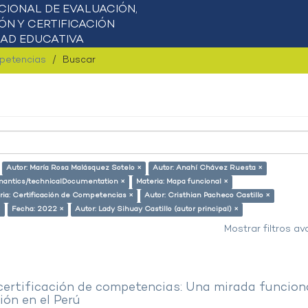
mpetencias
Buscar
Autor: María Rosa Malásquez Sotelo ×
Autor: Anahí Chávez Ruesta ×
semantics/technicalDocumentation ×
Materia: Mapa funcional ×
ria: Certificación de Competencias ×
Autor: Cristhian Pacheco Castillo ×
×
Fecha: 2022 ×
Autor: Lady Sihuay Castillo (autor principal) ×
Mostrar filtros a
 certificación de competencias: Una mirada funcion
ón en el Perú