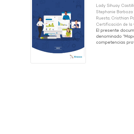
Lady Sihuay Castill
Stephanie Barboza 
Ruesta
;
Cristhian P
Certificación de l
El presente docum
denominado “Mapa 
competencias profe