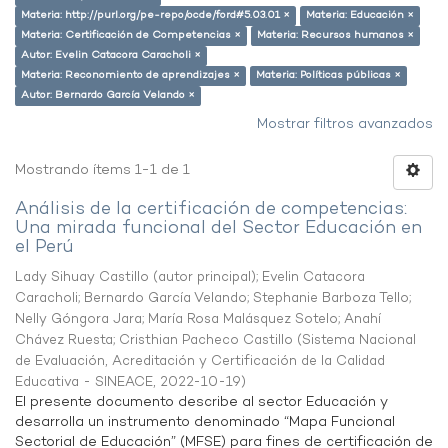
Materia: http://purl.org/pe-repo/ocde/ford#5.03.01 ×
Materia: Educación ×
Materia: Certificación de Competencias ×
Materia: Recursos humanos ×
Autor: Evelin Catacora Caracholi ×
Materia: Reconomiento de aprendizajes ×
Materia: Políticas públicas ×
Autor: Bernardo García Velando ×
Mostrar filtros avanzados
Mostrando ítems 1-1 de 1
Análisis de la certificación de competencias:
Una mirada funcional del Sector Educación en
el Perú
Lady Sihuay Castillo (autor principal)
;
Evelin Catacora
Caracholi
;
Bernardo García Velando
;
Stephanie Barboza Tello
;
Nelly Góngora Jara
;
María Rosa Malásquez Sotelo
;
Anahí
Chávez Ruesta
;
Cristhian Pacheco Castillo
(
Sistema Nacional
de Evaluación, Acreditación y Certificación de la Calidad
Educativa - SINEACE
,
2022-10-19
)
El presente documento describe al sector Educación y
desarrolla un instrumento denominado “Mapa Funcional
Sectorial de Educación” (MFSE) para fines de certificación de