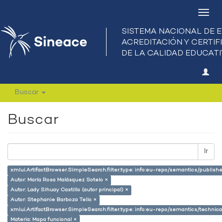
Camb
nave
Buscar
Buscar
Ir
xmlui.ArtifactBrowser.SimpleSearch.filter.type: info:eu-repo/semantics/publish
Autor: María Rosa Malásquez Sotelo ×
Autor: Lady Sihuay Castillo (autor principal) ×
Autor: Stephanie Barboza Tello ×
xmlui.ArtifactBrowser.SimpleSearch.filter.type: info:eu-repo/semantics/techni
Materia: Mapa funcional ×