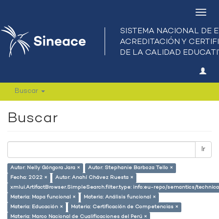
Camb
nave
Buscar
Buscar
Ir
Autor: Nelly Góngora Jara ×
Autor: Stephanie Barboza Tello ×
Fecha: 2022 ×
Autor: Anahí Chávez Ruesta ×
xmlui.ArtifactBrowser.SimpleSearch.filter.type: info:eu-repo/semantics/techni
Materia: Mapa funcional ×
Materia: Análisis funcional ×
Materia: Educación ×
Materia: Certificación de Competencias ×
Materia: Marco Nacional de Cualificaciones del Perú ×