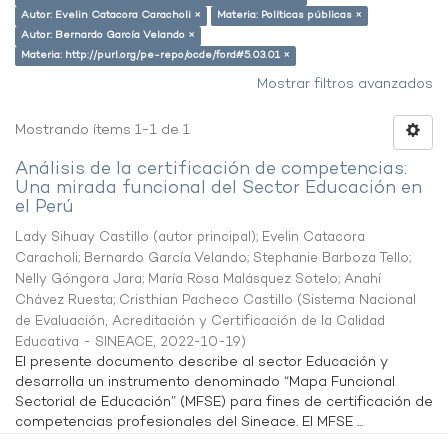
Autor: Evelin Catacora Caracholi ×
Materia: Políticas públicas ×
Autor: Bernardo García Velando ×
Materia: http://purl.org/pe-repo/ocde/ford#5.03.01 ×
Mostrar filtros avanzados
Mostrando ítems 1-1 de 1
Análisis de la certificación de competencias:
Una mirada funcional del Sector Educación en
el Perú
Lady Sihuay Castillo (autor principal)
;
Evelin Catacora
Caracholi
;
Bernardo García Velando
;
Stephanie Barboza Tello
;
Nelly Góngora Jara
;
María Rosa Malásquez Sotelo
;
Anahí
Chávez Ruesta
;
Cristhian Pacheco Castillo
(
Sistema Nacional
de Evaluación, Acreditación y Certificación de la Calidad
Educativa - SINEACE
,
2022-10-19
)
El presente documento describe al sector Educación y
desarrolla un instrumento denominado “Mapa Funcional
Sectorial de Educación” (MFSE) para fines de certificación de
competencias profesionales del Sineace. El MFSE ...