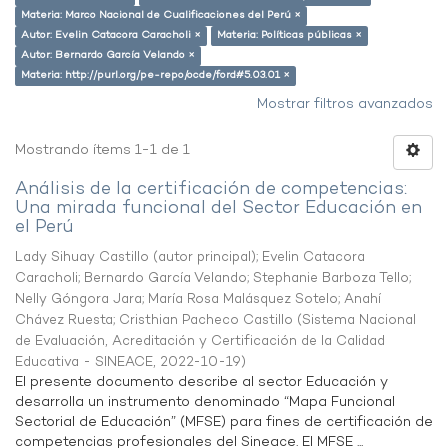
Materia: Marco Nacional de Cualificaciones del Perú ×
Autor: Evelin Catacora Caracholi ×
Materia: Políticas públicas ×
Autor: Bernardo García Velando ×
Materia: http://purl.org/pe-repo/ocde/ford#5.03.01 ×
Mostrar filtros avanzados
Mostrando ítems 1-1 de 1
Análisis de la certificación de competencias:
Una mirada funcional del Sector Educación en
el Perú
Lady Sihuay Castillo (autor principal)
;
Evelin Catacora
Caracholi
;
Bernardo García Velando
;
Stephanie Barboza Tello
;
Nelly Góngora Jara
;
María Rosa Malásquez Sotelo
;
Anahí
Chávez Ruesta
;
Cristhian Pacheco Castillo
(
Sistema Nacional
de Evaluación, Acreditación y Certificación de la Calidad
Educativa - SINEACE
,
2022-10-19
)
El presente documento describe al sector Educación y
desarrolla un instrumento denominado “Mapa Funcional
Sectorial de Educación” (MFSE) para fines de certificación de
competencias profesionales del Sineace. El MFSE ...