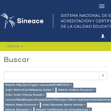
Camb
nave
Buscar
Buscar
Ir
Materia: http://purl.org/pe-repo/ocde/ford#5.03.01 ×
Autor: María Rosa Malásquez Sotelo ×
Materia: Análisis funcional ×
Autor: Anahí Chávez Ruesta ×
xmlui.ArtifactBrowser.SimpleSearch.filter.type: info:eu-repo/semantics/techni
Materia: Mapa funcional ×
Autor: Bernardo García Velando ×
Materia: Educación ×
Materia: Certificación de Competencias ×