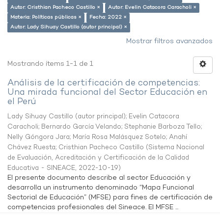
Autor: Cristhian Pacheco Castillo ×
Autor: Evelin Catacora Caracholi ×
Materia: Políticas públicas ×
Fecha: 2022 ×
Autor: Lady Sihuay Castillo (autor principal) ×
Mostrar filtros avanzados
Mostrando ítems 1-1 de 1
Análisis de la certificación de competencias:
Una mirada funcional del Sector Educación en
el Perú
Lady Sihuay Castillo (autor principal)
;
Evelin Catacora
Caracholi
;
Bernardo García Velando
;
Stephanie Barboza Tello
;
Nelly Góngora Jara
;
María Rosa Malásquez Sotelo
;
Anahí
Chávez Ruesta
;
Cristhian Pacheco Castillo
(
Sistema Nacional
de Evaluación, Acreditación y Certificación de la Calidad
Educativa - SINEACE
,
2022-10-19
)
El presente documento describe al sector Educación y
desarrolla un instrumento denominado “Mapa Funcional
Sectorial de Educación” (MFSE) para fines de certificación de
competencias profesionales del Sineace. El MFSE ...