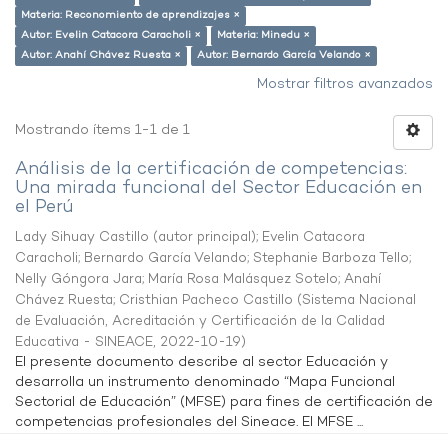
Materia: Reconomiento de aprendizajes ×
Autor: Evelin Catacora Caracholi ×
Materia: Minedu ×
Autor: Anahí Chávez Ruesta ×
Autor: Bernardo García Velando ×
Mostrar filtros avanzados
Mostrando ítems 1-1 de 1
Análisis de la certificación de competencias:
Una mirada funcional del Sector Educación en
el Perú
Lady Sihuay Castillo (autor principal)
;
Evelin Catacora
Caracholi
;
Bernardo García Velando
;
Stephanie Barboza Tello
;
Nelly Góngora Jara
;
María Rosa Malásquez Sotelo
;
Anahí
Chávez Ruesta
;
Cristhian Pacheco Castillo
(
Sistema Nacional
de Evaluación, Acreditación y Certificación de la Calidad
Educativa - SINEACE
,
2022-10-19
)
El presente documento describe al sector Educación y
desarrolla un instrumento denominado “Mapa Funcional
Sectorial de Educación” (MFSE) para fines de certificación de
competencias profesionales del Sineace. El MFSE ...