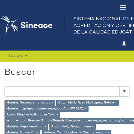
Camb
nave
Buscar
Buscar
Ir
Materia: Recursos humanos ×
Autor: María Rosa Malásquez Sotelo ×
Materia: http://purl.org/pe-repo/ocde/ford#5.03.01 ×
Autor: Stephanie Barboza Tello ×
xmlui.ArtifactBrowser.SimpleSearch.filter.type: info:eu-repo/semantics/techni
Materia: Mapa funcional ×
Autor: Nelly Góngora Jara ×
Materia: Educación ×
Materia: Certificación de Competencias ×