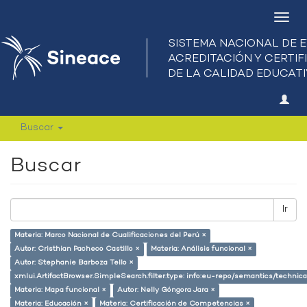
Camb
nave
Buscar
Buscar
Ir
Materia: Marco Nacional de Cualificaciones del Perú ×
Autor: Cristhian Pacheco Castillo ×
Materia: Análisis funcional ×
Autor: Stephanie Barboza Tello ×
xmlui.ArtifactBrowser.SimpleSearch.filter.type: info:eu-repo/semantics/techni
Materia: Mapa funcional ×
Autor: Nelly Góngora Jara ×
Materia: Educación ×
Materia: Certificación de Competencias ×