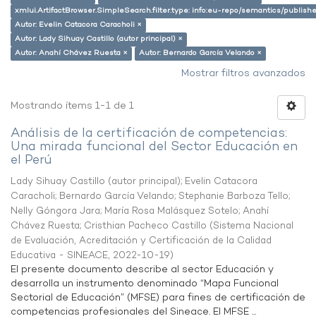
xmlui.ArtifactBrowser.SimpleSearch.filter.type: info:eu-repo/semantics/publish
Autor: Evelin Catacora Caracholi ×
Autor: Lady Sihuay Castillo (autor principal) ×
Autor: Anahí Chávez Ruesta ×
Autor: Bernardo García Velando ×
Mostrar filtros avanzados
Mostrando ítems 1-1 de 1
Análisis de la certificación de competencias:
Una mirada funcional del Sector Educación en
el Perú
Lady Sihuay Castillo (autor principal)
;
Evelin Catacora
Caracholi
;
Bernardo García Velando
;
Stephanie Barboza Tello
;
Nelly Góngora Jara
;
María Rosa Malásquez Sotelo
;
Anahí
Chávez Ruesta
;
Cristhian Pacheco Castillo
(
Sistema Nacional
de Evaluación, Acreditación y Certificación de la Calidad
Educativa - SINEACE
,
2022-10-19
)
El presente documento describe al sector Educación y
desarrolla un instrumento denominado “Mapa Funcional
Sectorial de Educación” (MFSE) para fines de certificación de
competencias profesionales del Sineace. El MFSE ...