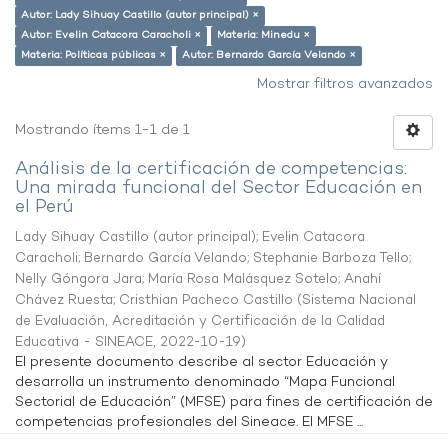
Autor: Lady Sihuay Castillo (autor principal) ×
Autor: Evelin Catacora Caracholi ×
Materia: Minedu ×
Materia: Políticas públicas ×
Autor: Bernardo García Velando ×
Mostrar filtros avanzados
Mostrando ítems 1-1 de 1
Análisis de la certificación de competencias:
Una mirada funcional del Sector Educación en
el Perú
Lady Sihuay Castillo (autor principal)
;
Evelin Catacora
Caracholi
;
Bernardo García Velando
;
Stephanie Barboza Tello
;
Nelly Góngora Jara
;
María Rosa Malásquez Sotelo
;
Anahí
Chávez Ruesta
;
Cristhian Pacheco Castillo
(
Sistema Nacional
de Evaluación, Acreditación y Certificación de la Calidad
Educativa - SINEACE
,
2022-10-19
)
El presente documento describe al sector Educación y
desarrolla un instrumento denominado “Mapa Funcional
Sectorial de Educación” (MFSE) para fines de certificación de
competencias profesionales del Sineace. El MFSE ...