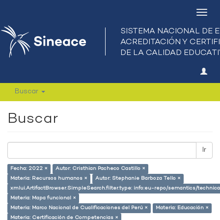
Camb
nave
Buscar
Buscar
Ir
Fecha: 2022 ×
Autor: Cristhian Pacheco Castillo ×
Materia: Recursos humanos ×
Autor: Stephanie Barboza Tello ×
xmlui.ArtifactBrowser.SimpleSearch.filter.type: info:eu-repo/semantics/techni
Materia: Mapa funcional ×
Materia: Marco Nacional de Cualificaciones del Perú ×
Materia: Educación ×
Materia: Certificación de Competencias ×