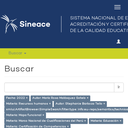
Camb
nave
Buscar
Buscar
Ir
Fecha: 2022 ×
Autor: María Rosa Malásquez Sotelo ×
Materia: Recursos humanos ×
Autor: Stephanie Barboza Tello ×
xmlui.ArtifactBrowser.SimpleSearch.filter.type: info:eu-repo/semantics/techni
Materia: Mapa funcional ×
Materia: Marco Nacional de Cualificaciones del Perú ×
Materia: Educación ×
Materia: Certificación de Competencias ×