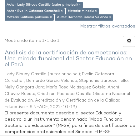
Autor: Lady Sihuay Castillo (autor principal) ×
Autor: Evelin Catacora Caracholi ×
Materia: Minedu ×
Materia: Políticas públicas ×
Autor: Bernardo García Velando ×
Mostrar filtros avanzados
Mostrando ítems 1-1 de 1
Análisis de la certificación de competencias:
Una mirada funcional del Sector Educación en
el Perú
Lady Sihuay Castillo (autor principal)
;
Evelin Catacora
Caracholi
;
Bernardo García Velando
;
Stephanie Barboza Tello
;
Nelly Góngora Jara
;
María Rosa Malásquez Sotelo
;
Anahí
Chávez Ruesta
;
Cristhian Pacheco Castillo
(
Sistema Nacional
de Evaluación, Acreditación y Certificación de la Calidad
Educativa - SINEACE
,
2022-10-19
)
El presente documento describe al sector Educación y
desarrolla un instrumento denominado “Mapa Funcional
Sectorial de Educación” (MFSE) para fines de certificación de
competencias profesionales del Sineace. El MFSE ...