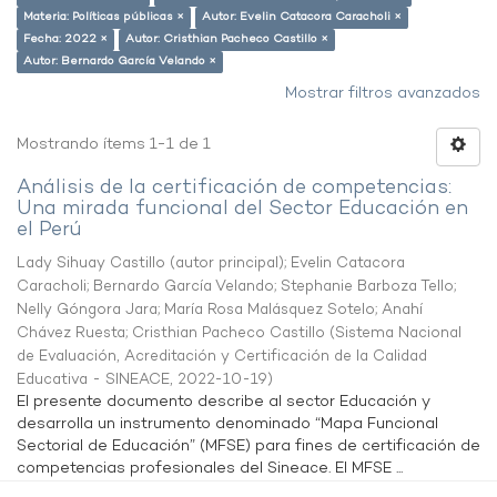
Materia: Políticas públicas ×
Autor: Evelin Catacora Caracholi ×
Fecha: 2022 ×
Autor: Cristhian Pacheco Castillo ×
Autor: Bernardo García Velando ×
Mostrar filtros avanzados
Mostrando ítems 1-1 de 1
Análisis de la certificación de competencias:
Una mirada funcional del Sector Educación en
el Perú
Lady Sihuay Castillo (autor principal)
;
Evelin Catacora
Caracholi
;
Bernardo García Velando
;
Stephanie Barboza Tello
;
Nelly Góngora Jara
;
María Rosa Malásquez Sotelo
;
Anahí
Chávez Ruesta
;
Cristhian Pacheco Castillo
(
Sistema Nacional
de Evaluación, Acreditación y Certificación de la Calidad
Educativa - SINEACE
,
2022-10-19
)
El presente documento describe al sector Educación y
desarrolla un instrumento denominado “Mapa Funcional
Sectorial de Educación” (MFSE) para fines de certificación de
competencias profesionales del Sineace. El MFSE ...