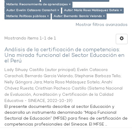
Materia: Reconomiento de aprendizajes ×
Autor: Evelin Catacora Caracholi ×
Autor: María Rosa Malásquez Sotelo ×
Materia: Políticas públicas ×
Autor: Bernardo García Velando ×
Mostrar filtros avanzados
Mostrando ítems 1-1 de 1
Análisis de la certificación de competencias:
Una mirada funcional del Sector Educación en
el Perú
Lady Sihuay Castillo (autor principal)
;
Evelin Catacora
Caracholi
;
Bernardo García Velando
;
Stephanie Barboza Tello
;
Nelly Góngora Jara
;
María Rosa Malásquez Sotelo
;
Anahí
Chávez Ruesta
;
Cristhian Pacheco Castillo
(
Sistema Nacional
de Evaluación, Acreditación y Certificación de la Calidad
Educativa - SINEACE
,
2022-10-19
)
El presente documento describe al sector Educación y
desarrolla un instrumento denominado “Mapa Funcional
Sectorial de Educación” (MFSE) para fines de certificación de
competencias profesionales del Sineace. El MFSE ...