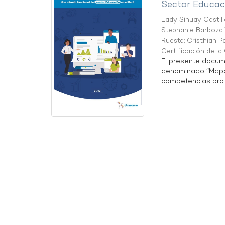
Sector Educaci
Lady Sihuay Castill
Stephanie Barboza 
Ruesta
;
Cristhian P
Certificación de l
El presente docum
denominado “Mapa 
competencias profe