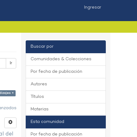
Ingresar
Buscar por
Comunidades & Colecciones
Ir
Por fecha de publicación
Autores
dizajes ×
Títulos
vanzados
Materias
Esta comunidad
al del
Por fecha de publicación