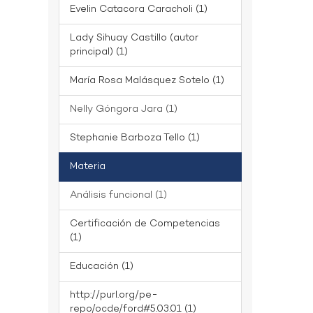
Evelin Catacora Caracholi (1)
Lady Sihuay Castillo (autor
principal) (1)
María Rosa Malásquez Sotelo (1)
Nelly Góngora Jara (1)
Stephanie Barboza Tello (1)
Materia
Análisis funcional (1)
Certificación de Competencias
(1)
Educación (1)
http://purl.org/pe-
repo/ocde/ford#5.03.01 (1)