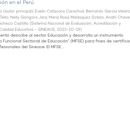
ón en el Perú
o (autor principal)
;
Evelin Catacora Caracholi
;
Bernardo García Velan
Tello
;
Nelly Góngora Jara
;
María Rosa Malásquez Sotelo
;
Anahí Cháve
acheco Castillo
(
Sistema Nacional de Evaluación, Acreditación y
a Calidad Educativa - SINEACE
,
2022-10-19
)
ento describe al sector Educación y desarrolla un instrumento
Funcional Sectorial de Educación” (MFSE) para fines de certifica
sionales del Sineace. El MFSE ...