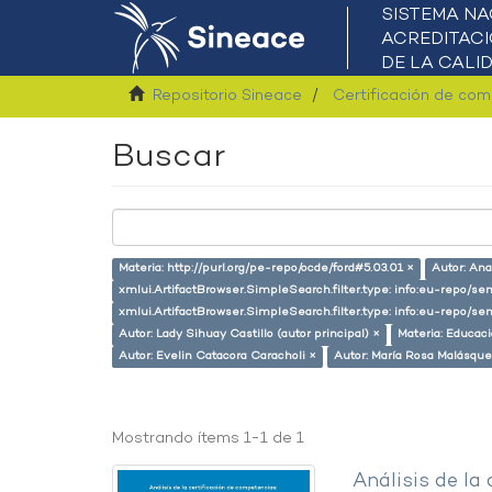
Repositorio Sineace
Certificación de co
Buscar
Materia: http://purl.org/pe-repo/ocde/ford#5.03.01 ×
Autor: An
xmlui.ArtifactBrowser.SimpleSearch.filter.type: info:eu-repo/s
xmlui.ArtifactBrowser.SimpleSearch.filter.type: info:eu-repo/
Autor: Lady Sihuay Castillo (autor principal) ×
Materia: Educac
Autor: Evelin Catacora Caracholi ×
Autor: María Rosa Malásque
Mostrando ítems 1-1 de 1
Análisis de la