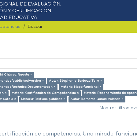
mpetencias
Buscar
ahí Chávez Ruesta ×
emantics/publishedVersion ×
Autor: Stephanie Barboza Tello ×
semantics/technicalDocumentation ×
Materia: Mapa funcional ×
ión ×
Materia: Certificación de Competencias ×
Materia: Reconomiento de apren
z Sotelo ×
Materia: Políticas públicas ×
Autor: Bernardo García Velando ×
Mostrar filtros a
 certificación de competencias: Una mirada funcion